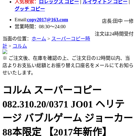
人気検索：
ロレックス コピー
|
ルイヴィトン コピー
|
グッチ コピー
Email:
copy2017@163.com
店長:田中 一修
営業時間：08:30～24:00
注文は24時間受付
当面の位置：
ホーム
>
スーパーコピー時
計
>
コルム
※ ご注文後、在庫を確認の上、ご注文日の12時間以内、当
店よりお支払い総額とお振り替え口座名をメールにてお知ら
せいたします。
コルム スーパーコピー
082.310.20/0371 JO01 ヘリテ
ージ バブルゲーム ジョーカー
88本限定 【2017年新作】