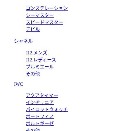
コンステレーション
 限定生産88本 (082.310.98/0001 MO01) 【2017年新作】
シーマスター
スピードマスター
デビル
シャネル
J12 メンズ
J12 レディース
プルミエール
その他
IWC
アクアタイマー
インヂュニア
パイロットウォッチ
ポートフィノ
ポルトギーゼ
その他