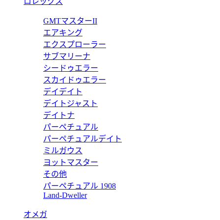
ロレックス
ド42 A395/04007 【2022年新作】
GMTマスターII
エアキング
エクスプローラー
サブマリーナ
シードゥエラー
0371 JO01 ヘリテージ バブルゲーム ジョーカー 88本限定 【201
スカイドゥエラー
デイデイト
デイトジャスト
デイトナ
パーペチュアル
0371 CA01 ヘリテージ バブルゲーム リミテッド 限定生産288本 【
パーペチュアルデイト
ミルガウス
ヨットマスター
その他
パーペチュアル 1908
002 0000 ゴールデンブリッジ 【2017年新作】
Land-Dweller
オメガ