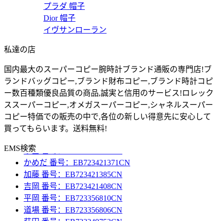
プラダ 帽子
Dior 帽子
イヴサンローラン
私達の店
国内最大のスーパーコピー腕時計ブランド通販の専門店!ブ
ランドバッグコピー,ブランド財布コピー,ブランド時計コピ
ー数百種類優良品質の商品,誠実と信用のサービス!ロレック
ススーパーコピー,オメガスーパーコピー,シャネルスーパー
コピー特価での販売の中で,各位の新しい得意先に安心して
Sujan 番号：EB723421425CN
買ってもらいます。送料無料!
中田 番号：EB723421439CN
小出 番号：EB723421368CN
EMS検索
かめだ 番号：EB723421371CN
加藤 番号：EB723421385CN
吉岡 番号：EB723421408CN
平岡 番号：EB723356810CN
道場 番号：EB723356806CN
萩田 番号：EB723249753CN