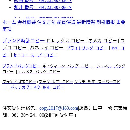
和井 番号：EB723249736CN
Sujan 番号：EB723421425CN
ホーム
会社概要
注文方法
品質保證
最新情報
割引情报
重要
中田 番号：EB723421439CN
事项
小出 番号：EB723421368CN
かめだ 番号：EB723421371CN
ブランド時計コピー:
ロレックス コピー
|
オメガ コピー
|
ウ
加藤 番号：EB723421385CN
ブロ コピー
|
パネライ コピー
|
|
ブライトリング コピー
IWC コ
吉岡 番号：EB723421408CN
|
ピー
セイコー スーパーコピー
平岡 番号：EB723356810CN
道場 番号：EB723356806CN
|
ブランドバッグコピー
:
ルイヴィトン バッグ コピー
シャネル バッグ
|
萩田 番号：EB723249753CN
コピー
エルメス バッグ コピー
和井 番号：EB723249736CN
|
ブランド
財布
コピー
:
プラダ 財布 コピー
グッチ 財布 スーパーコピ
|
ー
ボッテガヴェネタ 財布 コピー
注文受付連絡先：
copy2017@163.com
|店長：田中 一修|営業時
間：08：30～24：00(24时间受付中 )