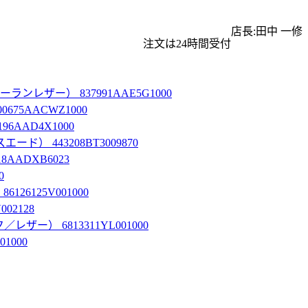
店長:田中 一修
注文は24時間受付
ザー） 837991AAE5G1000
5AACWZ1000
AAD4X1000
 443208BT3009870
ADXB6023
0
125V001000
2128
） 6813311YL001000
1000