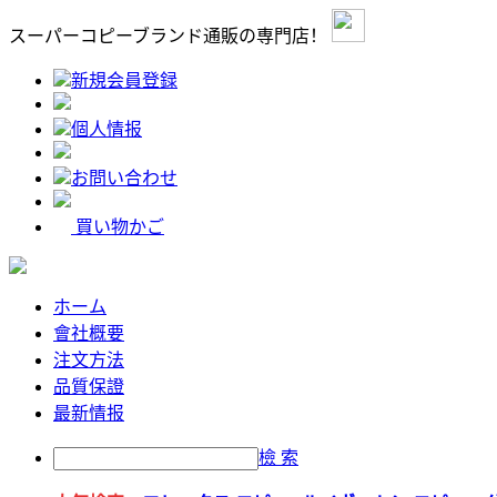
スーパーコピーブランド通販の専門店！
新規会員登録
個人情报
お問い合わせ
買い物かご
ホーム
會社概要
注文方法
品質保證
最新情报
檢 索