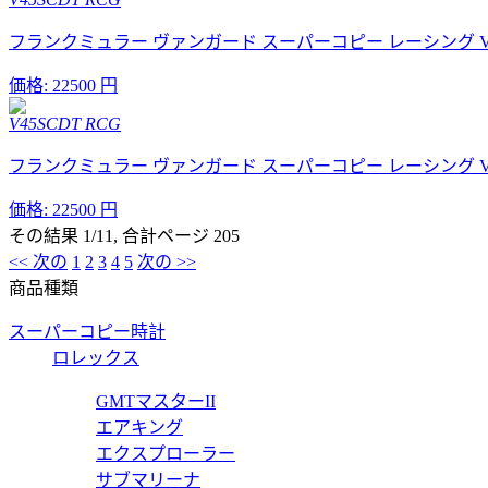
フランクミュラー ヴァンガード スーパーコピー レーシング V45S
価格:
22500 円
V45SCDT RCG
フランクミュラー ヴァンガード スーパーコピー レーシング V45S
価格:
22500 円
その結果 1/11, 合計ページ 205
<< 次の
1
2
3
4
5
次の >>
商品種類
スーパーコピー時計
ロレックス
GMTマスターII
エアキング
エクスプローラー
サブマリーナ