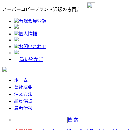
スーパーコピーブランド通販の専門店！
新規会員登録
個人情报
お問い合わせ
買い物かご
ホーム
會社概要
注文方法
品質保證
最新情报
檢 索