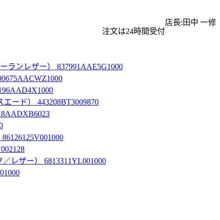
店長:田中 一修
注文は24時間受付
ザー） 837991AAE5G1000
5AACWZ1000
AAD4X1000
 443208BT3009870
ADXB6023
0
125V001000
2128
） 6813311YL001000
1000