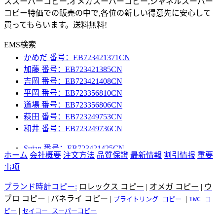
ススーパーコピー,オメガスーパーコピー,シャネルスーパー
コピー特価での販売の中で,各位の新しい得意先に安心して
Sujan 番号：EB723421425CN
買ってもらいます。送料無料!
中田 番号：EB723421439CN
小出 番号：EB723421368CN
EMS検索
かめだ 番号：EB723421371CN
加藤 番号：EB723421385CN
吉岡 番号：EB723421408CN
平岡 番号：EB723356810CN
道場 番号：EB723356806CN
萩田 番号：EB723249753CN
和井 番号：EB723249736CN
Sujan 番号：EB723421425CN
中田 番号：EB723421439CN
ホーム
会社概要
注文方法
品質保證
最新情報
割引情报
重要
小出 番号：EB723421368CN
事项
かめだ 番号：EB723421371CN
ブランド時計コピー:
ロレックス コピー
|
オメガ コピー
|
ウ
加藤 番号：EB723421385CN
ブロ コピー
|
パネライ コピー
|
|
ブライトリング コピー
IWC コ
吉岡 番号：EB723421408CN
|
ピー
セイコー スーパーコピー
平岡 番号：EB723356810CN