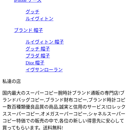
iPhone ケース
グッチ
ルイヴィトン
ブランド 帽子
ルイヴィトン 帽子
グッチ 帽子
プラダ 帽子
Dior 帽子
イヴサンローラン
私達の店
国内最大のスーパーコピー腕時計ブランド通販の専門店!ブ
ランドバッグコピー,ブランド財布コピー,ブランド時計コピ
ー数百種類優良品質の商品,誠実と信用のサービス!ロレック
ススーパーコピー,オメガスーパーコピー,シャネルスーパー
コピー特価での販売の中で,各位の新しい得意先に安心して
Sujan 番号：EB723421425CN
買ってもらいます。送料無料!