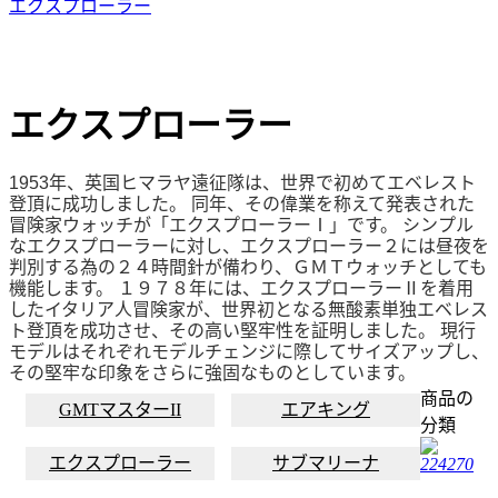
エクスプローラー
エクスプローラー
1953年、英国ヒマラヤ遠征隊は、世界で初めてエベレスト
登頂に成功しました。 同年、その偉業を称えて発表された
冒険家ウォッチが「エクスプローラーⅠ」です。 シンプル
なエクスプローラーに対し、エクスプローラー２には昼夜を
判別する為の２４時間針が備わり、ＧＭＴウォッチとしても
機能します。 １９７８年には、エクスプローラーⅡを着用
したイタリア人冒険家が、世界初となる無酸素単独エベレス
ト登頂を成功させ、その高い堅牢性を証明しました。 現行
モデルはそれぞれモデルチェンジに際してサイズアップし、
その堅牢な印象をさらに強固なものとしています。
商品の
GMTマスターII
エアキング
分類
エクスプローラー
サブマリーナ
224270