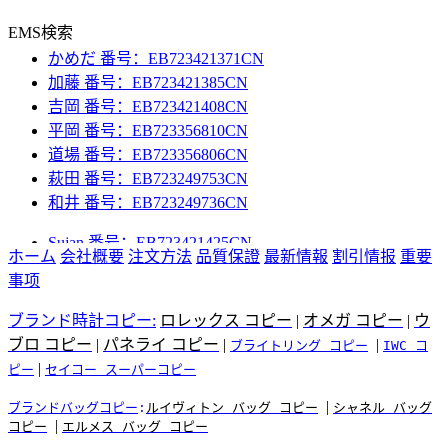
中田 番号：EB723421439CN
小出 番号：EB723421368CN
EMS検索
かめだ 番号：EB723421371CN
加藤 番号：EB723421385CN
吉岡 番号：EB723421408CN
平岡 番号：EB723356810CN
道場 番号：EB723356806CN
萩田 番号：EB723249753CN
和井 番号：EB723249736CN
Sujan 番号：EB723421425CN
ホーム
中田 番号：EB723421439CN
会社概要
注文方法
品質保證
最新情報
割引情报
重要
事项
小出 番号：EB723421368CN
かめだ 番号：EB723421371CN
ブランド時計コピー:
ロレックス コピー
|
オメガ コピー
|
ウ
加藤 番号：EB723421385CN
ブロ コピー
|
パネライ コピー
|
|
ブライトリング コピー
IWC コ
吉岡 番号：EB723421408CN
|
ピー
セイコー スーパーコピー
平岡 番号：EB723356810CN
道場 番号：EB723356806CN
|
ブランドバッグコピー
:
ルイヴィトン バッグ コピー
シャネル バッグ
萩田 番号：EB723249753CN
|
コピー
エルメス バッグ コピー