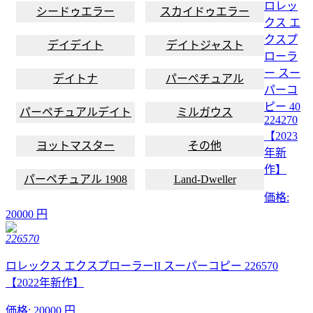
ロレッ
シードゥエラー
スカイドゥエラー
クス エ
クスプ
デイデイト
デイトジャスト
ローラ
ー スー
デイトナ
パーペチュアル
パーコ
ピー 40
パーペチュアルデイト
ミルガウス
224270
【2023
ヨットマスター
その他
年新
作】
パーペチュアル 1908
Land-Dweller
価格:
20000 円
226570
ロレックス エクスプローラーII スーパーコピー 226570
【2022年新作】
価格:
20000 円