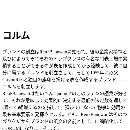
コルム
ブランドの創立はRenﾄBannwartに始って、彼の企業家精神と
及びによってそれぞれのトップクラスの有名な制表工場の累
積することができるのが表を作成してから経験して、彼に自
分に属するブランドを創立させて、そして1955年に叔父
GastonRiesと独自の旗印を掲げる表を作成するブランド――
コルムを創立します。
RenﾄBannwartはたいへん“quorum”のこのラテンの語彙が好き
で、それが意味して効果的に決定する最低の法定数を通じて
(通って)組織するのを指して、延びてになって物事に効用の
最も基本要素を発揮させます。でも、RenﾄBannwartはそのつ
づりをだからブランドの英文の名前として、に簡略化して
CORUMになりますそして。