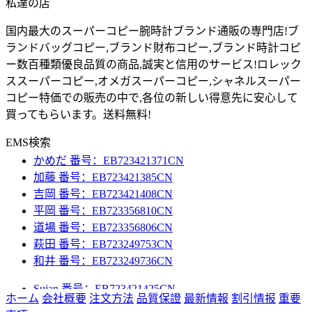
私達の店
国内最大のスーパーコピー腕時計ブランド通販の専門店!ブ
ランドバッグコピー,ブランド財布コピー,ブランド時計コピ
ー数百種類優良品質の商品,誠実と信用のサービス!ロレック
ススーパーコピー,オメガスーパーコピー,シャネルスーパー
コピー特価での販売の中で,各位の新しい得意先に安心して
Sujan 番号：EB723421425CN
買ってもらいます。送料無料!
中田 番号：EB723421439CN
小出 番号：EB723421368CN
EMS検索
かめだ 番号：EB723421371CN
加藤 番号：EB723421385CN
吉岡 番号：EB723421408CN
平岡 番号：EB723356810CN
道場 番号：EB723356806CN
萩田 番号：EB723249753CN
和井 番号：EB723249736CN
Sujan 番号：EB723421425CN
中田 番号：EB723421439CN
ホーム
会社概要
注文方法
品質保證
最新情報
割引情报
重要