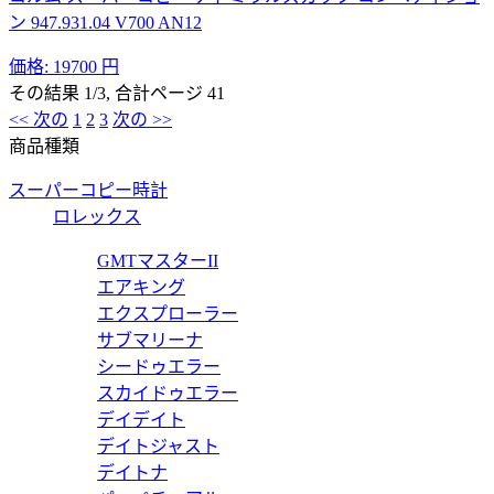
ン 947.931.04 V700 AN12
価格:
19700 円
その結果 1/3, 合計ページ 41
<< 次の
1
2
3
次の >>
商品種類
スーパーコピー時計
ロレックス
GMTマスターII
エアキング
エクスプローラー
サブマリーナ
シードゥエラー
スカイドゥエラー
デイデイト
デイトジャスト
デイトナ