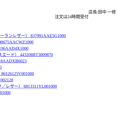
店長:田中 一修
注文は24時間受付
ザー） 837991AAE5G1000
5AACWZ1000
AAD4X1000
 443208BT3009870
ADXB6023
0
125V001000
2128
） 6813311YL001000
1000