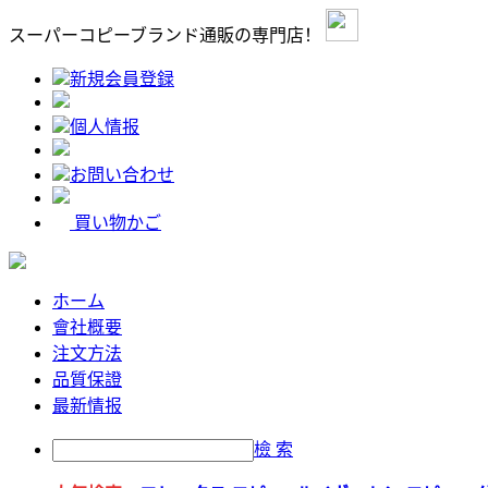
スーパーコピーブランド通販の専門店！
新規会員登録
個人情报
お問い合わせ
買い物かご
ホーム
會社概要
注文方法
品質保證
最新情报
檢 索