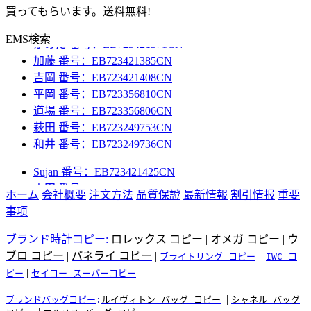
中田 番号：EB723421439CN
買ってもらいます。送料無料!
小出 番号：EB723421368CN
かめだ 番号：EB723421371CN
EMS検索
加藤 番号：EB723421385CN
吉岡 番号：EB723421408CN
平岡 番号：EB723356810CN
道場 番号：EB723356806CN
萩田 番号：EB723249753CN
和井 番号：EB723249736CN
Sujan 番号：EB723421425CN
中田 番号：EB723421439CN
ホーム
会社概要
注文方法
品質保證
最新情報
割引情报
重要
小出 番号：EB723421368CN
事项
かめだ 番号：EB723421371CN
加藤 番号：EB723421385CN
ブランド時計コピー:
ロレックス コピー
|
オメガ コピー
|
ウ
吉岡 番号：EB723421408CN
ブロ コピー
|
パネライ コピー
|
|
ブライトリング コピー
IWC コ
平岡 番号：EB723356810CN
|
ピー
セイコー スーパーコピー
道場 番号：EB723356806CN
萩田 番号：EB723249753CN
|
ブランドバッグコピー
:
ルイヴィトン バッグ コピー
シャネル バッグ