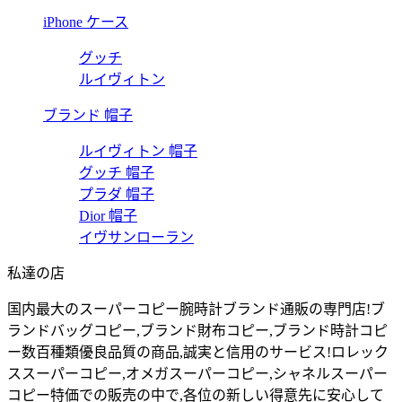
iPhone ケース
グッチ
ルイヴィトン
ブランド 帽子
ルイヴィトン 帽子
グッチ 帽子
プラダ 帽子
Dior 帽子
イヴサンローラン
私達の店
国内最大のスーパーコピー腕時計ブランド通販の専門店!ブ
ランドバッグコピー,ブランド財布コピー,ブランド時計コピ
ー数百種類優良品質の商品,誠実と信用のサービス!ロレック
ススーパーコピー,オメガスーパーコピー,シャネルスーパー
Sujan 番号：EB723421425CN
コピー特価での販売の中で,各位の新しい得意先に安心して