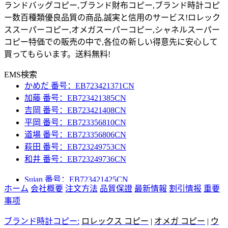
ランドバッグコピー,ブランド財布コピー,ブランド時計コピ
ー数百種類優良品質の商品,誠実と信用のサービス!ロレック
ススーパーコピー,オメガスーパーコピー,シャネルスーパー
コピー特価での販売の中で,各位の新しい得意先に安心して
Sujan 番号：EB723421425CN
買ってもらいます。送料無料!
中田 番号：EB723421439CN
小出 番号：EB723421368CN
EMS検索
かめだ 番号：EB723421371CN
加藤 番号：EB723421385CN
吉岡 番号：EB723421408CN
平岡 番号：EB723356810CN
道場 番号：EB723356806CN
萩田 番号：EB723249753CN
和井 番号：EB723249736CN
Sujan 番号：EB723421425CN
中田 番号：EB723421439CN
ホーム
会社概要
注文方法
品質保證
最新情報
割引情报
重要
小出 番号：EB723421368CN
事项
かめだ 番号：EB723421371CN
ブランド時計コピー:
ロレックス コピー
|
オメガ コピー
|
ウ
加藤 番号：EB723421385CN