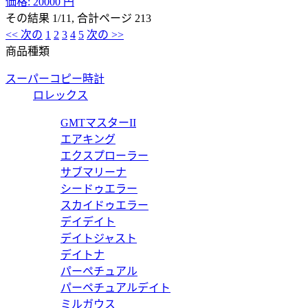
価格:
20000 円
その結果 1/11, 合計ページ 213
<< 次の
1
2
3
4
5
次の >>
商品種類
スーパーコピー時計
ロレックス
GMTマスターII
エアキング
エクスプローラー
サブマリーナ
シードゥエラー
スカイドゥエラー
デイデイト
デイトジャスト
デイトナ
パーペチュアル
パーペチュアルデイト
ミルガウス