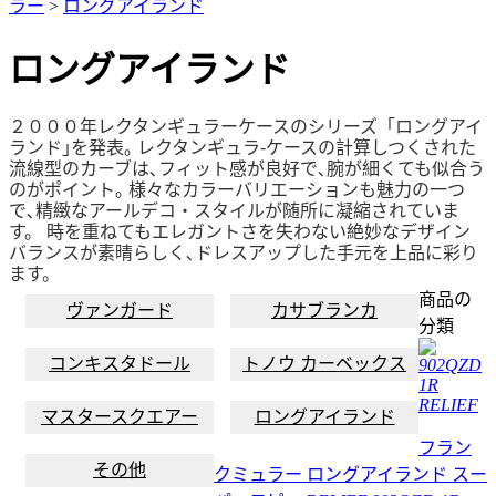
ラー
>
ロングアイランド
ロングアイランド
２０００年レクタンギュラーケースのシリーズ「ロングアイ
ランド｣を発表｡ レクタンギュラ-ケースの計算しつくされた
流線型のカーブは､フィット感が良好で､腕が細くても似合う
のがポイント｡ 様々なカラーバリエーションも魅力の一つ
で､精緻なアールデコ・スタイルが随所に凝縮されていま
す。 時を重ねてもエレガントさを失わない絶妙なデザイン
バランスが素晴らしく､ドレスアップした手元を上品に彩り
ます。
商品の
ヴァンガード
カサブランカ
分類
コンキスタドール
トノウ カーベックス
902QZD
1R
RELIEF
マスタースクエアー
ロングアイランド
フラン
その他
クミュラー ロングアイランド スー