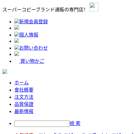
スーパーコピーブランド通販の専門店！
新規会員登録
個人情报
お問い合わせ
買い物かご
ホーム
會社概要
注文方法
品質保證
最新情报
檢 索