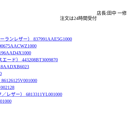
店長:田中 一修
注文は24時間受付
ザー） 837991AAE5G1000
5AACWZ1000
AAD4X1000
 443208BT3009870
ADXB6023
0
125V001000
2128
） 6813311YL001000
1000