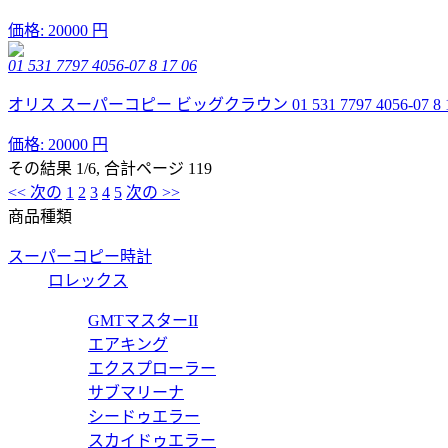
価格:
20000 円
01 531 7797 4056-07 8 17 06
オリス スーパーコピー ビッグクラウン 01 531 7797 4056-07 8 
価格:
20000 円
その結果 1/6, 合計ページ 119
<< 次の
1
2
3
4
5
次の >>
商品種類
スーパーコピー時計
ロレックス
GMTマスターII
エアキング
エクスプローラー
サブマリーナ
シードゥエラー
スカイドゥエラー