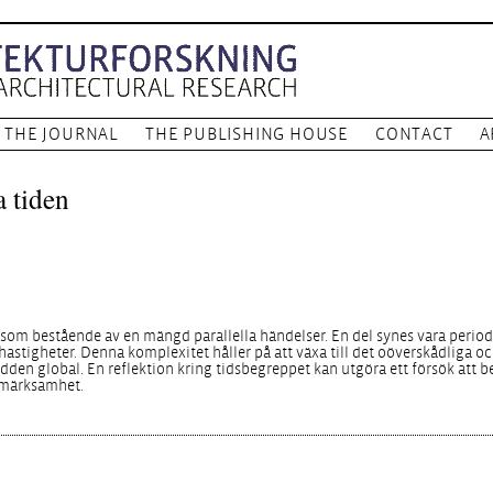
THE JOURNAL
THE PUBLISHING HOUSE
CONTACT
A
 tiden
som bestående av en mängd parallella händelser. En del synes vara period
hastigheter. Denna komplexitet håller på att växa till det oöverskådliga 
dden global. En reflektion kring tidsbegreppet kan utgöra ett försök att b
pmärksamhet.