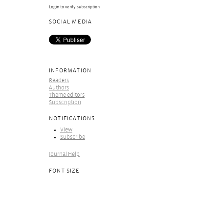
Login to verify subscription
SOCIAL MEDIA
INFORMATION
Readers
Authors
Theme editors
Subscription
NOTIFICATIONS
View
Subscribe
Journal Help
FONT SIZE