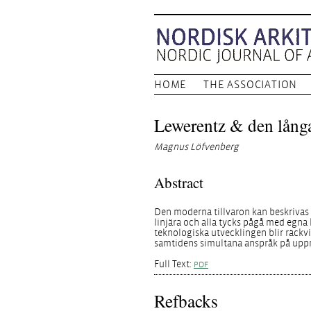
HOME
THE ASSOCIATION
Lewerentz & den långa
Magnus Löfvenberg
Abstract
Den moderna tillvaron kan beskrivas 
linjära och alla tycks pågå med egna 
teknologiska utvecklingen blir räckvi
samtidens simultana anspråk på up
Full Text:
PDF
Refbacks