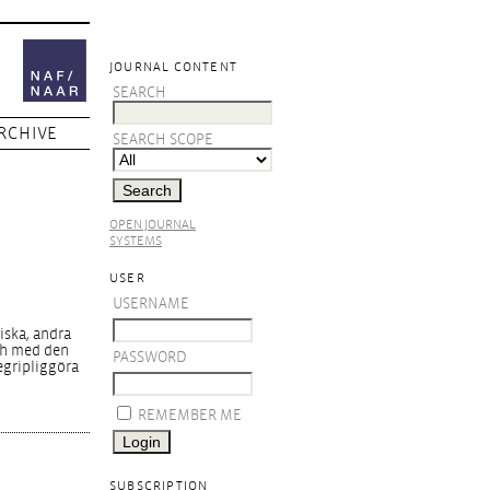
JOURNAL CONTENT
SEARCH
RCHIVE
SEARCH SCOPE
OPEN JOURNAL
SYSTEMS
USER
USERNAME
iska, andra
och med den
PASSWORD
egripliggöra
REMEMBER ME
SUBSCRIPTION