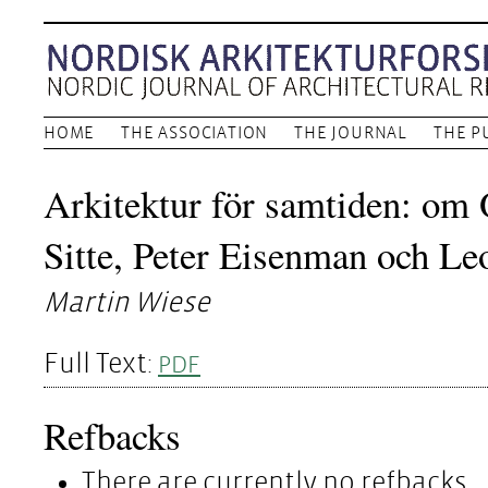
HOME
THE ASSOCIATION
THE JOURNAL
THE P
Arkitektur för samtiden: om
Sitte, Peter Eisenman och Le
Martin Wiese
Full Text:
PDF
Refbacks
There are currently no refbacks.