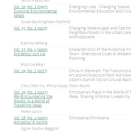
Terttu Pakarinen
Vol. 10, No. 1 (1997):
Changing Lives - Changing Spaces:
Evolving Environmental
Environmental Education and Citi
Ideals
Susan Buckingham-Hatfield
Vol. 35, No. 1 (2023)
Changing Waterscapes and Catch
Neighbourhoods in the Urban Land
Anthropocene
Katrina Wiberg
Vol. 13, No. 4 (2000):
Characteristics of the Historical 
Arkitektur och trä
Town - Alternative Clues to Moder
Planning
Risto Suikkari
Vol. 29, No. 1 (2017)
China in Denmark: The Transmissio
Art and Architecture from the View
Utzon's Danish Socio-Cultural Ba
Chiu Chen-Yu, Philip Goad, Peter Myers
Vol. 29, No. 2 (2017):
Christiania's Place in the World of 
(Re-)Encountering the
Ideas: Sharing Informal Liveability
Nordic in a World of
Travelling Ideas
Helen Jarvis
Vol. 18, No. 2 (2005):
Christiania/Christiania
Arkitektur & politik
Signe Sophie Bøggild