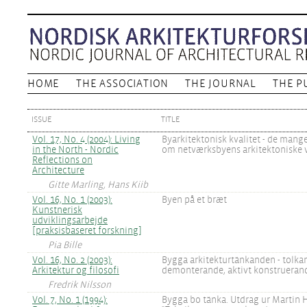
HOME
THE ASSOCIATION
THE JOURNAL
THE P
ISSUE
TITLE
Vol. 17, No. 4 (2004): Living
Byarkitektonisk kvalitet - de mang
in the North - Nordic
om netværksbyens arkitektoniske 
Reflections on
Architecture
Gitte Marling, Hans Kiib
Vol. 16, No. 1 (2003):
Byen på et bræt
Kunstnerisk
udviklingsarbejde
[praksisbaseret forskning]
Pia Bille
Vol. 16, No. 2 (2003):
Bygga arkitekturtänkanden - tolka
Arkitektur og filosofi
demonterande, aktivt konstrueran
Fredrik Nilsson
Vol. 7, No. 1 (1994):
Bygga bo tänka. Utdrag ur Martin 