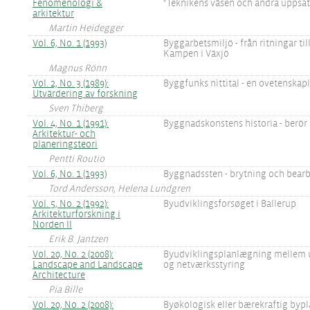
Fenomenologi &
"Teknikens väsen och andra uppsat
arkitektur
Martin Heidegger
Vol. 6, No. 1 (1993)
Byggarbetsmiljö - från ritningar ti
Kampen i Växjö
Magnus Rönn
Vol. 2, No. 3 (1989):
Byggfunks nittital - en ovetenskapl
Utvärdering av forskning
Sven Thiberg
Vol. 4, No. 1 (1991):
Byggnadskonstens historia - berör
Arkitektur- och
planeringsteori
Pentti Routio
Vol. 6, No. 1 (1993)
Byggnadssten - brytning och bear
Tord Andersson, Helena Lundgren
Vol. 5, No. 2 (1992):
Byudviklingsforsøget i Ballerup
Arkitekturforskning i
Norden II
Erik B. Jantzen
Vol. 20, No. 2 (2008):
Byudviklingsplanlægning mellem 
Landscape and Landscape
og netværksstyring
Architecture
Pia Bille
Vol. 20, No. 2 (2008):
Byøkologisk eller bærekraftig bypl