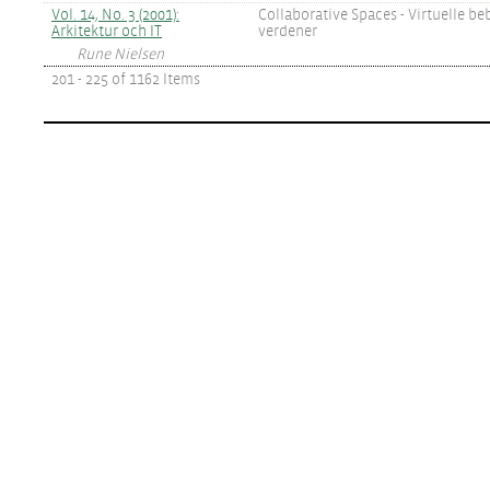
Vol. 14, No. 3 (2001):
Collaborative Spaces - Virtuelle b
Arkitektur och IT
verdener
Rune Nielsen
201 - 225 of 1162 Items