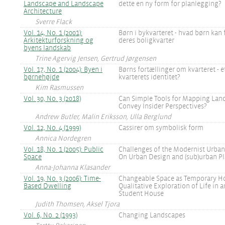
Landscape and Landscape
dette en ny form for planlegging?
Architecture
Sverre Flack
Vol. 14, No. 1 (2001):
Børn i bykvarteret - hvad børn kan
Arkitekturforskning og
deres boligkvarter
byens landskab
Trine Agervig Jensen, Gertrud Jørgensen
Vol. 17, No. 1 (2004): Byen i
Børns fortællinger om kvarteret - et
børnehøjde
kvarterets identitet?
Kim Rasmussen
Vol. 30, No. 3 (2018)
Can Simple Tools for Mapping Lan
Convey Insider Perspectives?
Andrew Butler, Malin Eriksson, Ulla Berglund
Vol. 12, No. 4 (1999)
Cassirer om symbolisk form
Annica Nordegren
Vol. 18, No. 1 (2005): Public
Challenges of the Modernist Urba
Space
On Urban Design and (sub)urban P
Anna-Johanna Klasander
Vol. 19, No. 3 (2006): Time-
Changeable Space as Temporary H
Based Dwelling
Qualitative Exploration of Life in 
Student House
Judith Thomsen, Aksel Tjora
Vol. 6, No. 2 (1993)
Changing Landscapes