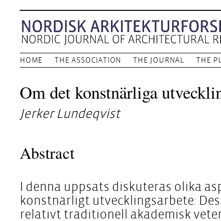
HOME
THE ASSOCIATION
THE JOURNAL
THE P
Om det konstnärliga utveckli
Jerker Lundeqvist
Abstract
I denna uppsats diskuteras olika a
konstnärligt utvecklingsarbete: Dess
relativt traditionell akademisk veten