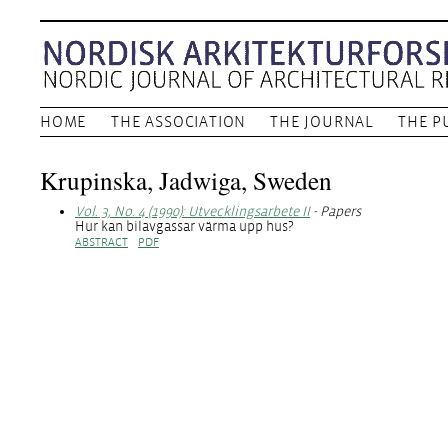
HOME
THE ASSOCIATION
THE JOURNAL
THE P
Krupinska, Jadwiga, Sweden
Vol. 3, No. 4 (1990): Utvecklingsarbete II
- Papers
Hur kan bilavgassar värma upp hus?
ABSTRACT
PDF