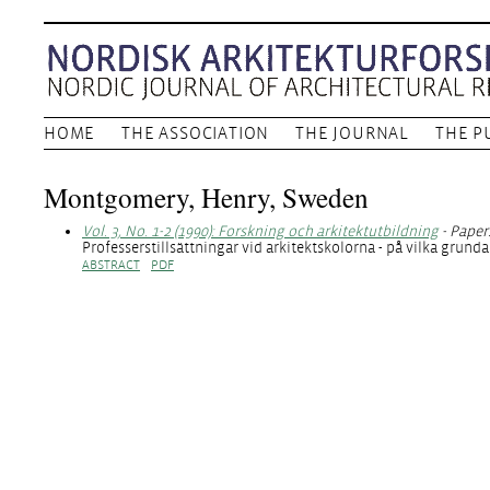
HOME
THE ASSOCIATION
THE JOURNAL
THE P
Montgomery, Henry, Sweden
Vol. 3, No. 1-2 (1990): Forskning och arkitektutbildning
- Paper
Professerstillsättningar vid arkitektskolorna - på vilka grunda
ABSTRACT
PDF