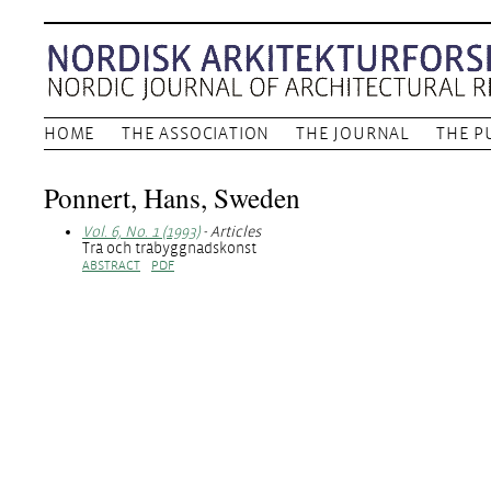
HOME
THE ASSOCIATION
THE JOURNAL
THE P
Ponnert, Hans, Sweden
Vol. 6, No. 1 (1993)
- Articles
Trä och träbyggnadskonst
ABSTRACT
PDF