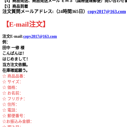
【4】商品発送、商品発送メール ＥＭＳ（国際速達郵便）問い合わせ
【5】商品到着
注文質問メールアドレス:（24時間365日）
copy2017@163.com
【
E-mail
注文
】
注文E-mail:
copy2017@163.com
例：
田中
一修 様
こんばんは！
はじめまして！
当方注文依頼。
在庫確認願う。
☆ 商品品番：
☆ サイズ：
☆ 価格：
☆ お名前：
☆ フリガナ：
☆ 住所：
☆ 電話：
☆ 郵便番号：
☆お振込み金額：