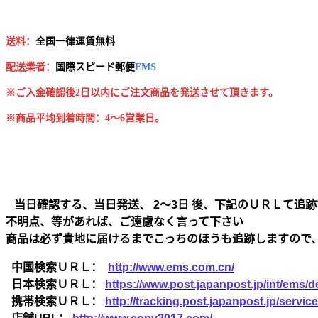
送料：
全国一律運賃無料
配送業者：
国
際スピード郵便
EMS
※ご入金確認後2日以内にご注文商品を発送させて頂きます。
※商品平均到着時間：4～6営業日。
当日確認する、当日発送、 2～3日 後、下記のＵＲＬて追跡
不明点、等があれば、ご遠慮なく言って下さい
商品は必ず貴地に届けるまでこっちのほうも追跡しますので
中国検索ＵＲＬ：
http://www.ems.com.cn/
日本検索ＵＲＬ：
https://www.post.japanpost.jp/int/ems/de
携帯検索ＵＲＬ：
http://tracking.post.japanpost.jp/ser