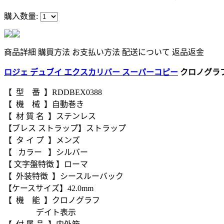
購入数量:
商品詳細
購買方法
お支払い方法
配送について
返品返金
ロジェ デュブイ エクスカリバー スーパーコピー
クロノグラフオ
【 型 番 】RDDBEX0388
【 機 械 】自動巻き
【 材 質 名 】ステンレス
【ブレス ストラップ】ストラップ
【 タ イ プ 】メンズ
【 カラー 】シルバー
【 文字盤特徴 】ローマ
【 外装特徴 】シースルーバック
【ケースサイズ】42.0mm
【 機 能 】クロノグラフ
デイト表示