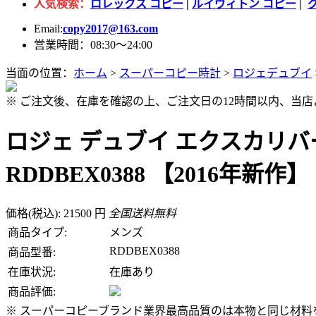
人気検索：
ロレックス コピー
|
ルイヴィトン コピー
|
Email:
copy2017@163.com
営業時間：08:30～24:00
当面の位置：
ホーム
>
スーパーコピー時計
>
ロジェデュブイ
※ ご注文後、在庫を確認の上、ご注文日の12時間以内、当
ロジェ デュブイ エクスカリバ
RDDBEX0388 【2016年新作】
価格(税込): 21500 円
全国送料無料
商品タイプ:
メンズ
RDDBEX0388
商品型番:
在庫状況:
在庫あり
商品評価:
※ スーパーコピーブランド業界最高品質のは本物と同じ材料を