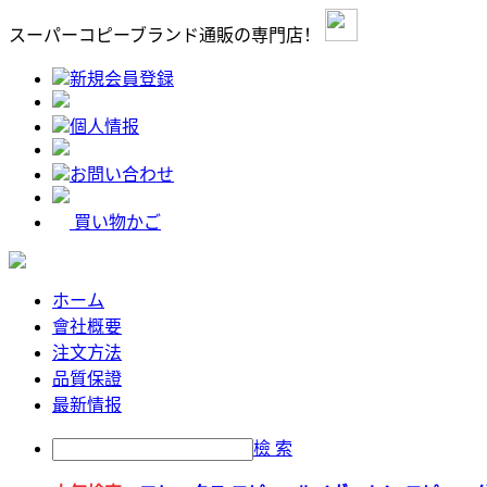
スーパーコピーブランド通販の専門店！
新規会員登録
個人情报
お問い合わせ
買い物かご
ホーム
會社概要
注文方法
品質保證
最新情报
檢 索