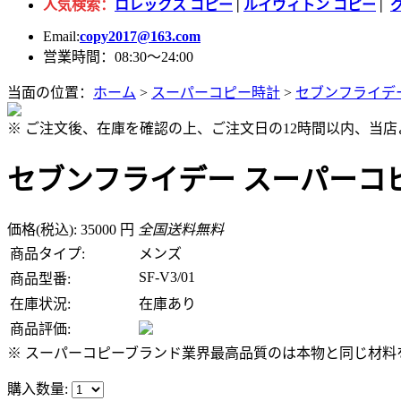
人気検索：
ロレックス コピー
|
ルイヴィトン コピー
|
Email:
copy2017@163.com
営業時間：08:30～24:00
当面の位置：
ホーム
>
スーパーコピー時計
>
セブンフライデ
※ ご注文後、在庫を確認の上、ご注文日の12時間以内、当
セブンフライデー スーパーコピー 
価格(税込): 35000 円
全国送料無料
商品タイプ:
メンズ
SF-V3/01
商品型番:
在庫状況:
在庫あり
商品評価:
※ スーパーコピーブランド業界最高品質のは本物と同じ材料を
購入数量: