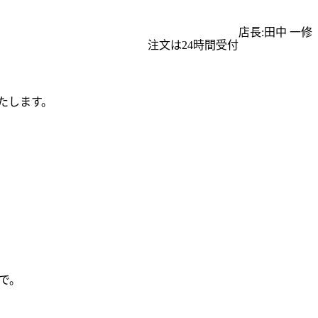
店長:田中 一修
注文は24時間受付
たします。
で。