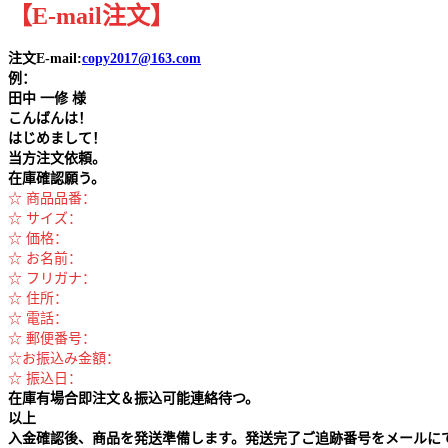
【
E-mail
注文
】
注文E-mail:
copy2017@163.com
例：
田中
一修 様
こんばんは！
はじめまして！
当方注文依頼。
在庫確認願う。
☆ 商品品番：
☆ サイズ：
☆ 価格：
☆ お名前：
☆ フリガナ：
☆ 住所：
☆ 電話：
☆ 郵便番号：
☆お振込み金額：
☆ 振込日：
在庫有場合即注文＆振込可能連絡待つ。
以上
入金確認後、商品を発送準備します。発送完了ご追跡番号をメールに