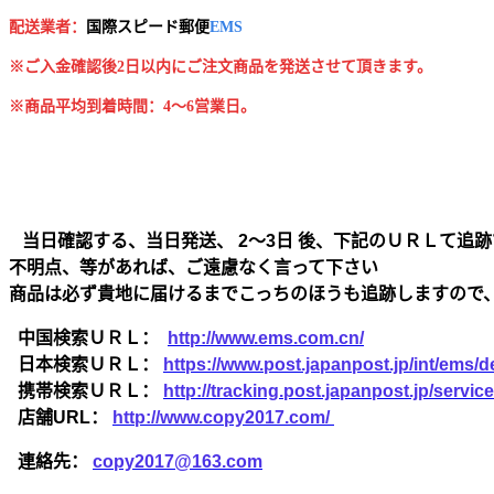
配送業者：
国
際スピード郵便
EMS
※ご入金確認後2日以内にご注文商品を発送させて頂きます。
※商品平均到着時間：4～6営業日。
当日確認する、当日発送、 2～3日 後、下記のＵＲＬて追跡
不明点、等があれば、ご遠慮なく言って下さい
商品は必ず貴地に届けるまでこっちのほうも追跡しますので
中国検索ＵＲＬ：
http://www.ems.com.cn/
日本検索ＵＲＬ：
https://www.post.japanpost.jp/int/ems/de
携帯検索ＵＲＬ：
http://tracking.post.japanpost.jp/ser
店舗URL：
http://www.copy2017.com/
連絡先：
copy2017@163.com