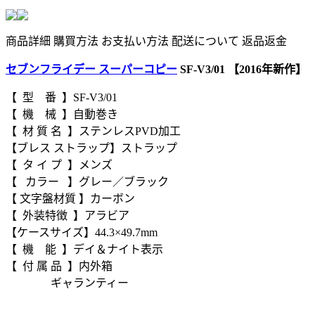
商品詳細
購買方法
お支払い方法
配送について
返品返金
セブンフライデー スーパーコピー
SF-V3/01 【2016年新作】
【 型 番 】SF-V3/01
【 機 械 】自動巻き
【 材 質 名 】ステンレスPVD加工
【ブレス ストラップ】ストラップ
【 タ イ プ 】メンズ
【 カラー 】グレー／ブラック
【 文字盤材質 】カーボン
【 外装特徴 】アラビア
【ケースサイズ】44.3×49.7mm
【 機 能 】デイ＆ナイト表示
【 付 属 品 】内外箱
ギャランティー