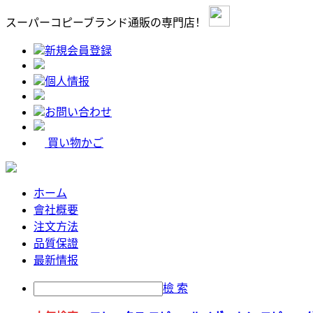
スーパーコピーブランド通販の専門店！
新規会員登録
個人情报
お問い合わせ
買い物かご
ホーム
會社概要
注文方法
品質保證
最新情报
檢 索