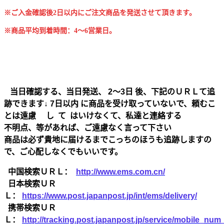
※ご入金確認後2日以内にご注文商品を発送させて頂きます。
※商品平均到着時間：4～6営業日。
当日確認する、当日発送、 2～3日 後、下記のＵＲＬて追
跡できます↓ 7日以内 に商品を受け取っていないで、頼むこ
とは遠慮 し て はいけなくて、私達と連絡する
不明点、等があれば、ご遠慮なく言って下さい
商品は必ず貴地に届けるまでこっちのほうも追跡しますの
で、ご心配しなくでもいいです。
中国検索ＵＲＬ：
http://www.ems.com.cn/
日本検索ＵＲ
Ｌ：
https://www.post.japanpost.jp/int/ems/delivery/
携帯検索ＵＲ
Ｌ：
http://tracking.post.japanpost.jp/service/mobile_nu