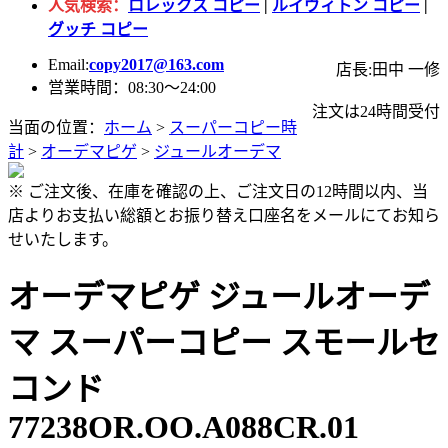
人気検索：
ロレックス コピー
|
ルイヴィトン コピー
|
グッチ コピー
Email:
copy2017@163.com
店長:田中 一修
営業時間：08:30～24:00
注文は24時間受付
当面の位置：
ホーム
>
スーパーコピー時
計
>
オーデマピゲ
>
ジュールオーデマ
※ ご注文後、在庫を確認の上、ご注文日の12時間以内、当
店よりお支払い総額とお振り替え口座名をメールにてお知ら
せいたします。
オーデマピゲ ジュールオーデ
マ スーパーコピー スモールセ
コンド
77238OR.OO.A088CR.01