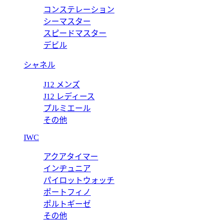
コンステレーション
ピー 15170BC.OO.A002CR.01 【2017年新作】
シーマスター
スピードマスター
デビル
シャネル
J12 メンズ
J12 レディース
プルミエール
その他
IWC
アクアタイマー
インヂュニア
パイロットウォッチ
ポートフィノ
ポルトギーゼ
その他