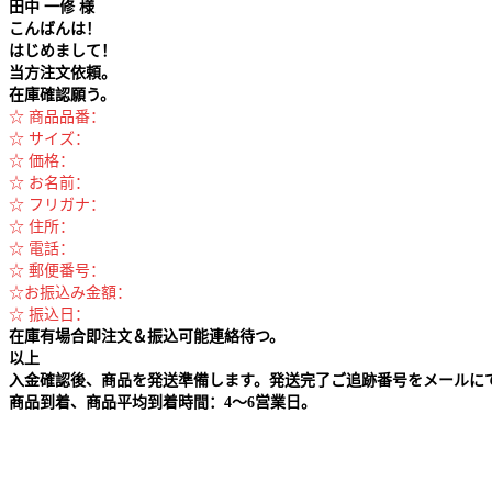
田中
一修 様
こんばんは！
はじめまして！
当方注文依頼。
在庫確認願う。
☆ 商品品番：
☆ サイズ：
☆ 価格：
☆ お名前：
☆ フリガナ：
☆ 住所：
☆ 電話：
☆ 郵便番号：
☆お振込み金額：
☆ 振込日：
在庫有場合即注文＆振込可能連絡待つ。
以上
入金確認後、商品を発送準備します。発送完了ご追跡番号をメールに
商品到着、商品平均到着時間：4～6営業日。