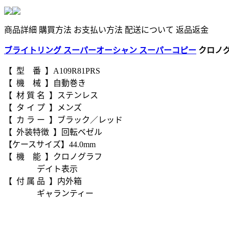
商品詳細
購買方法
お支払い方法
配送について
返品返金
ブライトリング スーパーオーシャン スーパーコピー
クロノグラ
【 型 番 】A109R81PRS
【 機 械 】自動巻き
【 材 質 名 】ステンレス
【 タ イ プ 】メンズ
【 カ ラ ー 】ブラック／レッド
【 外装特徴 】回転ベゼル
【ケースサイズ】44.0mm
【 機 能 】クロノグラフ
デイト表示
【 付 属 品 】内外箱
ギャランティー