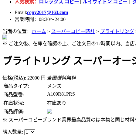
人気検索：
ロレックス コピー
|
ルイヴィトン コピー
|
Email:
copy2017@163.com
営業時間：08:30～24:00
当面の位置：
ホーム
>
スーパーコピー時計
>
ブライトリング
※ ご注文後、在庫を確認の上、ご注文日の12時間以内、当
ブライトリング スーパーオーシャ
価格(税込): 22000 円
全国送料無料
商品タイプ:
メンズ
A109R81PRS
商品型番:
在庫状況:
在庫あり
商品評価:
※ スーパーコピーブランド業界最高品質のは本物と同じ材料を
購入数量: