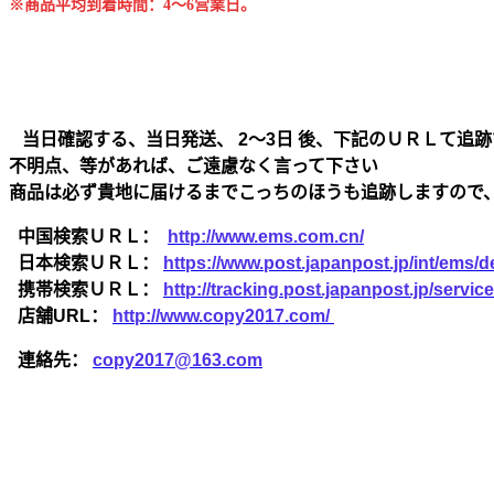
※商品平均到着時間：4～6営業日。
当日確認する、当日発送、 2～3日 後、下記のＵＲＬて追跡
不明点、等があれば、ご遠慮なく言って下さい
商品は必ず貴地に届けるまでこっちのほうも追跡しますので
中国検索ＵＲＬ：
http://www.ems.com.cn/
日本検索ＵＲＬ：
https://www.post.japanpost.jp/int/ems/de
携帯検索ＵＲＬ：
http://tracking.post.japanpost.jp/ser
店舗URL：
http://www.copy2017.com/
連絡先：
copy2017@163.com