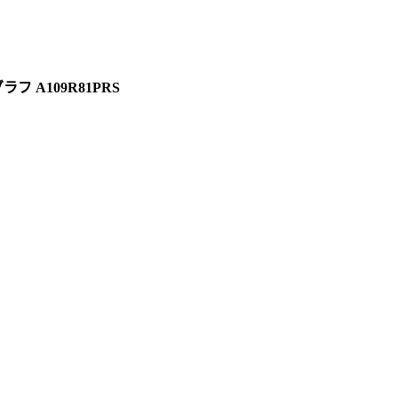
フ A109R81PRS