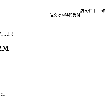
店長:田中 一修
注文は24時間受付
たします。
2M
で。