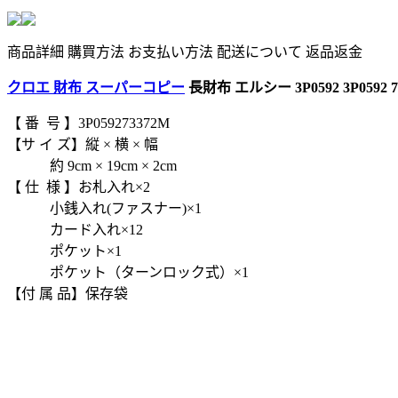
商品詳細
購買方法
お支払い方法
配送について
返品返金
クロエ 財布 スーパーコピー
長財布 エルシー 3P0592 3P0592 
【 番 号 】3P059273372M
【サ イ ズ】縦 × 横 × 幅
約 9cm × 19cm × 2cm
【 仕 様 】お札入れ×2
小銭入れ(ファスナー)×1
カード入れ×12
ポケット×1
ポケット（ターンロック式）×1
【付 属 品】保存袋