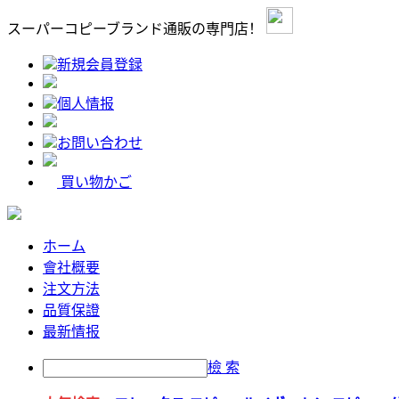
スーパーコピーブランド通販の専門店！
新規会員登録
個人情报
お問い合わせ
買い物かご
ホーム
會社概要
注文方法
品質保證
最新情报
檢 索