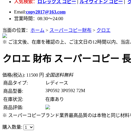
人気検索：
ロレックス コピー
|
ルイヴィトン コピー
|
Email:
copy2017@163.com
営業時間：08:30～24:00
当面の位置：
ホーム
>
スーパーコピー財布
>
クロエ
※ ご注文後、在庫を確認の上、ご注文日の12時間以内、当
クロエ 財布 スーパーコピー 長財布 
価格(税込): 11500 円
全国送料無料
商品タイプ:
レディース
3P0592 3P0592 72M
商品型番:
在庫状況:
在庫あり
商品評価:
※ スーパーコピーブランド業界最高品質のは本物と同じ材料を
購入数量: