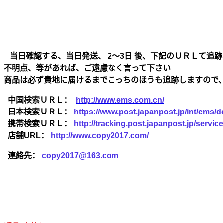
当日確認する、当日発送、 2～3日 後、下記のＵＲＬて追跡
不明点、等があれば、ご遠慮なく言って下さい
商品は必ず貴地に届けるまでこっちのほうも追跡しますので
中国検索ＵＲＬ：
http://www.ems.com.cn/
日本検索ＵＲＬ：
https://www.post.japanpost.jp/int/ems/de
携帯検索ＵＲＬ：
http://tracking.post.japanpost.jp/ser
店舗URL：
http://www.copy2017.com/
連絡先：
copy2017@163.com