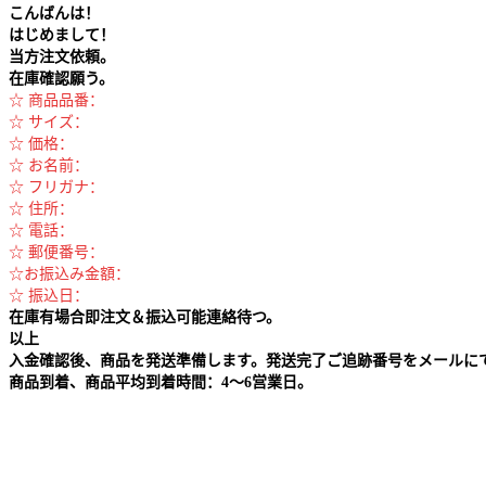
こんばんは！
はじめまして！
当方注文依頼。
在庫確認願う。
☆ 商品品番：
☆ サイズ：
☆ 価格：
☆ お名前：
☆ フリガナ：
☆ 住所：
☆ 電話：
☆ 郵便番号：
☆お振込み金額：
☆ 振込日：
在庫有場合即注文＆振込可能連絡待つ。
以上
入金確認後、商品を発送準備します。発送完了ご追跡番号をメールに
商品到着、商品平均到着時間：4～6営業日。