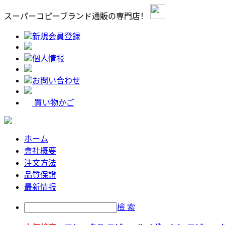
スーパーコピーブランド通販の専門店！
新規会員登録
個人情报
お問い合わせ
買い物かご
ホーム
會社概要
注文方法
品質保證
最新情报
檢 索