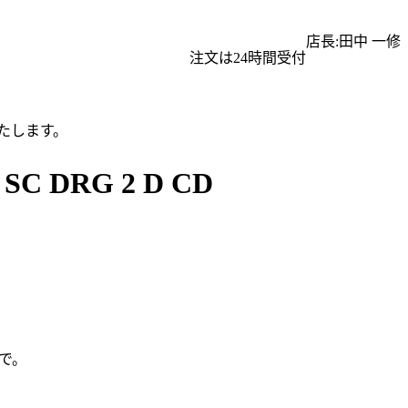
店長:田中 一修
注文は24時間受付
たします。
DRG 2 D CD
で。