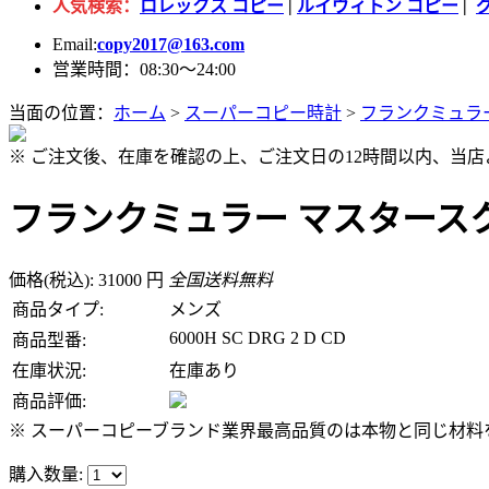
人気検索：
ロレックス コピー
|
ルイヴィトン コピー
|
Email:
copy2017@163.com
営業時間：08:30～24:00
当面の位置：
ホーム
>
スーパーコピー時計
>
フランクミュラ
※ ご注文後、在庫を確認の上、ご注文日の12時間以内、当
フランクミュラー マスタースクエアー
価格(税込): 31000 円
全国送料無料
商品タイプ:
メンズ
6000H SC DRG 2 D CD
商品型番:
在庫状況:
在庫あり
商品評価:
※ スーパーコピーブランド業界最高品質のは本物と同じ材料を
購入数量: