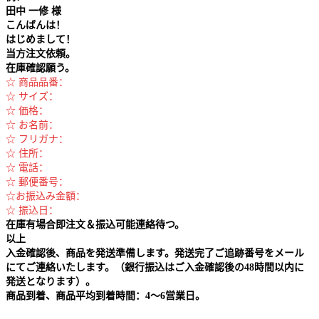
田中
一修 様
こんばんは！
はじめまして！
当方注文依頼。
在庫確認願う。
☆ 商品品番：
☆ サイズ：
☆ 価格：
☆ お名前：
☆ フリガナ：
☆ 住所：
☆ 電話：
☆ 郵便番号：
☆お振込み金額：
☆ 振込日：
在庫有場合即注文＆振込可能連絡待つ。
以上
入金確認後、商品を発送準備します。発送完了ご追跡番号をメール
にてご連絡いたします。（銀行振込はご入金確認後の48時間以内に
発送となります）。
商品到着、商品平均到着時間：4～6営業日。