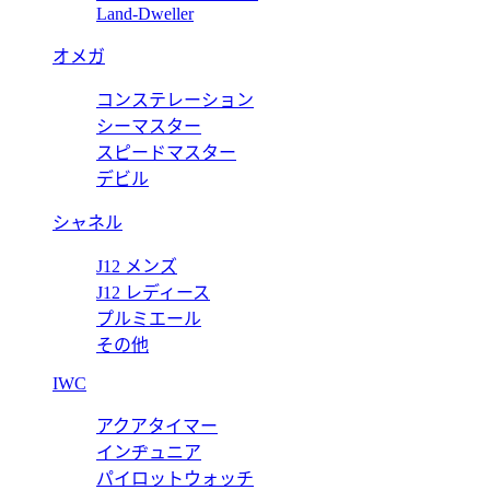
Land-Dweller
オメガ
コンステレーション
ィア〕コンチネンタルウォレット 838485 FAE0L 9746
シーマスター
スピードマスター
デビル
シャネル
J12 メンズ
J12 レディース
プルミエール
その他
IWC
アクアタイマー
インヂュニア
パイロットウォッチ