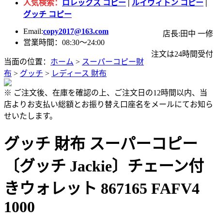
人気検索：
ロレックス コピー
|
ルイヴィトン コピー
|
グッチ コピー
Email:
copy2017@163.com
店長:田中 一修
営業時間：08:30～24:00
注文は24時間受付
当面の位置：
ホーム
>
スーパーコピー財
布
>
グッチ
>
レディース 財布
※ ご注文後、在庫を確認の上、ご注文日の12時間以内、当
店よりお支払い総額とお振り替え口座名をメールにてお知ら
せいたします。
グッチ 財布 スーパーコピー
〔グッチ Jackie〕チェーン付
きウォレット 867165 FAFV4
1000