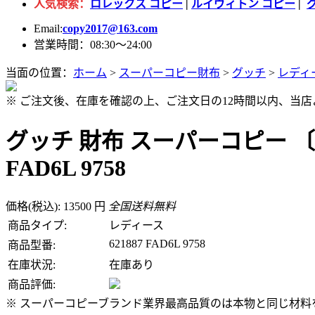
人気検索：
ロレックス コピー
|
ルイヴィトン コピー
|
Email:
copy2017@163.com
営業時間：08:30～24:00
当面の位置：
ホーム
>
スーパーコピー財布
>
グッチ
>
レディ
※ ご注文後、在庫を確認の上、ご注文日の12時間以内、当
グッチ 財布 スーパーコピー 〔グ
FAD6L 9758
価格(税込): 13500 円
全国送料無料
商品タイプ:
レディース
621887 FAD6L 9758
商品型番:
在庫状況:
在庫あり
商品評価:
※ スーパーコピーブランド業界最高品質のは本物と同じ材料を