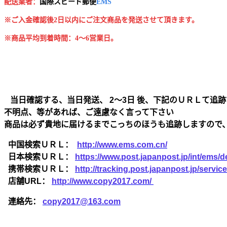
配送業者：
国
際スピード郵便
EMS
※ご入金確認後2日以内にご注文商品を発送させて頂きます。
※商品平均到着時間：4～6営業日。
当日確認する、当日発送、 2～3日 後、下記のＵＲＬて追跡
不明点、等があれば、ご遠慮なく言って下さい
商品は必ず貴地に届けるまでこっちのほうも追跡しますので
中国検索ＵＲＬ：
http://www.ems.com.cn/
日本検索ＵＲＬ：
https://www.post.japanpost.jp/int/ems/de
携帯検索ＵＲＬ：
http://tracking.post.japanpost.jp/ser
店舗URL：
http://www.copy2017.com/
連絡先：
copy2017@163.com