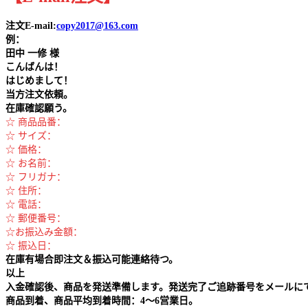
注文E-mail:
copy2017@163.com
例：
田中
一修 様
こんばんは！
はじめまして！
当方注文依頼。
在庫確認願う。
☆ 商品品番：
☆ サイズ：
☆ 価格：
☆ お名前：
☆ フリガナ：
☆ 住所：
☆ 電話：
☆ 郵便番号：
☆お振込み金額：
☆ 振込日：
在庫有場合即注文＆振込可能連絡待つ。
以上
入金確認後、商品を発送準備します。発送完了ご追跡番号をメールに
商品到着、商品平均到着時間：4～6営業日。