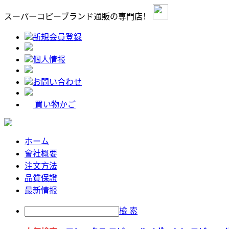
スーパーコピーブランド通販の専門店！
新規会員登録
個人情报
お問い合わせ
買い物かご
ホーム
會社概要
注文方法
品質保證
最新情报
檢 索