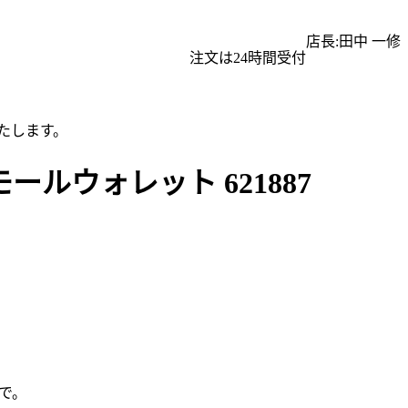
店長:田中 一修
注文は24時間受付
たします。
ールウォレット 621887
で。