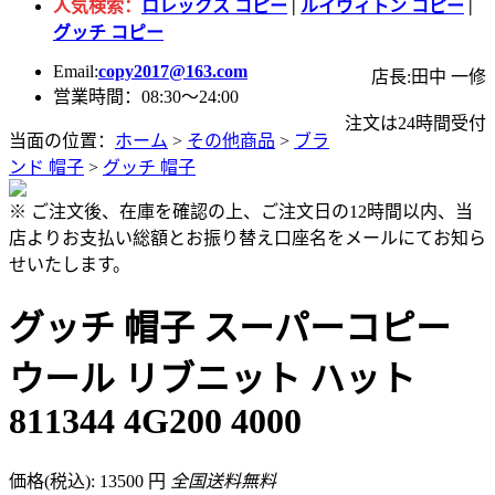
人気検索：
ロレックス コピー
|
ルイヴィトン コピー
|
グッチ コピー
Email:
copy2017@163.com
店長:田中 一修
営業時間：08:30～24:00
注文は24時間受付
当面の位置：
ホーム
>
その他商品
>
ブラ
ンド 帽子
>
グッチ 帽子
※ ご注文後、在庫を確認の上、ご注文日の12時間以内、当
店よりお支払い総額とお振り替え口座名をメールにてお知ら
せいたします。
グッチ 帽子 スーパーコピー
ウール リブニット ハット
811344 4G200 4000
価格(税込): 13500 円
全国送料無料