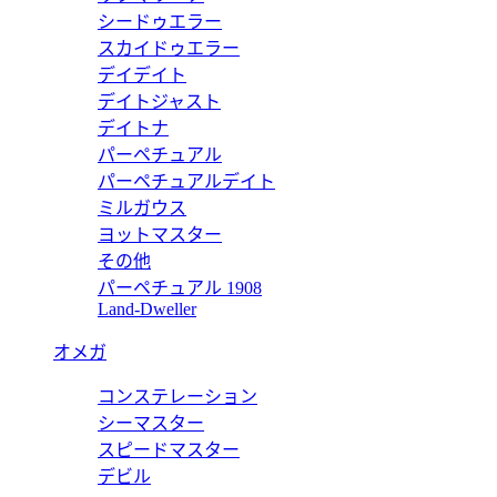
シードゥエラー
 ウールニット ハット 856014 4G206 1000
グッチ 帽子 スーパー
スカイドゥエラー
デイデイト
価格:
13500 円
デイトジャスト
856014 4G206 410
デイトナ
パーペチュアル
 ウールニット ハット 856014 4G206 4100
グッチ 帽子 スーパー
パーペチュアルデイト
ミルガウス
価格:
13500 円
ヨットマスター
856014 4G206 590
その他
パーペチュアル 1908
 ウールニット ハット 856014 4G206 5900
グッチ 帽子 スーパー
Land-Dweller
価格:
13500 円
オメガ
834192 4G200 100
コンステレーション
付き ウール ハット 834192 4G200 1000
グッチ 帽子 スーパー
シーマスター
スピードマスター
価格:
13500 円
デビル