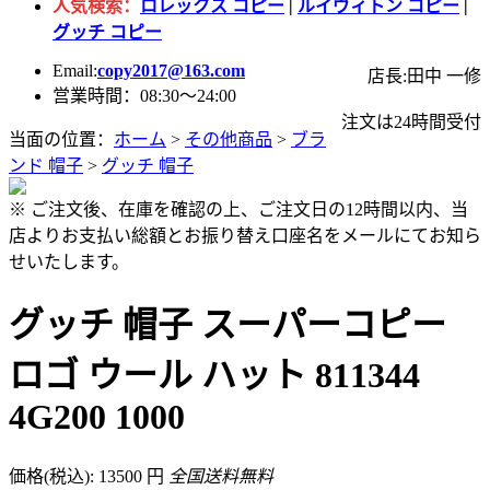
人気検索：
ロレックス コピー
|
ルイヴィトン コピー
|
グッチ コピー
Email:
copy2017@163.com
店長:田中 一修
営業時間：08:30～24:00
注文は24時間受付
当面の位置：
ホーム
>
その他商品
>
ブラ
ンド 帽子
>
グッチ 帽子
※ ご注文後、在庫を確認の上、ご注文日の12時間以内、当
店よりお支払い総額とお振り替え口座名をメールにてお知ら
せいたします。
グッチ 帽子 スーパーコピー
ロゴ ウール ハット 811344
4G200 1000
価格(税込): 13500 円
全国送料無料