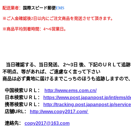
配送業者：
国
際スピード郵便
EMS
※ご入金確認後2日以内にご注文商品を発送させて頂きます。
※商品平均到着時間：4～6営業日。
当日確認する、当日発送、 2～3日 後、下記のＵＲＬて追跡
不明点、等があれば、ご遠慮なく言って下さい
商品は必ず貴地に届けるまでこっちのほうも追跡しますので
中国検索ＵＲＬ：
http://www.ems.com.cn/
日本検索ＵＲＬ：
https://www.post.japanpost.jp/int/ems/de
携帯検索ＵＲＬ：
http://tracking.post.japanpost.jp/ser
店舗URL：
http://www.copy2017.com/
連絡先：
copy2017@163.com