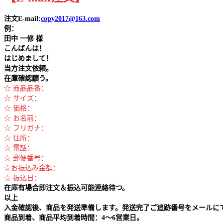
注文E-mail:
copy2017@163.com
例：
田中
一修 様
こんばんは！
はじめまして！
当方注文依頼。
在庫確認願う。
☆ 商品品番：
☆ サイズ：
☆ 価格：
☆ お名前：
☆ フリガナ：
☆ 住所：
☆ 電話：
☆ 郵便番号：
☆お振込み金額：
☆ 振込日：
在庫有場合即注文＆振込可能連絡待つ。
以上
入金確認後、商品を発送準備します。発送完了ご追跡番号をメールに
商品到着、商品平均到着時間：4～6営業日。