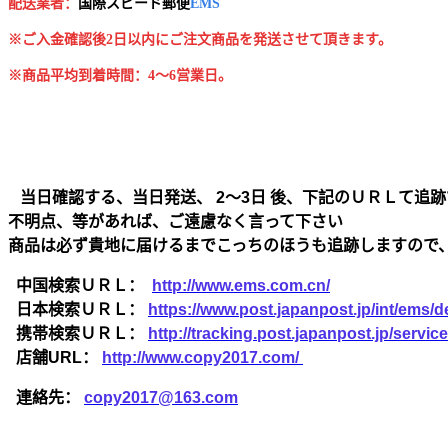
配送業者：
国
際スピード郵便
EMS
※ご入金確認後2日以内にご注文商品を発送させて頂きます。
※商品平均到着時間：4～6営業日。
当日確認する、当日発送、 2～3日 後、下記のＵＲＬて追跡
不明点、等があれば、ご遠慮なく言って下さい
商品は必ず貴地に届けるまでこっちのほうも追跡しますので
中国検索ＵＲＬ：
http://www.ems.com.cn/
日本検索ＵＲＬ：
https://www.post.japanpost.jp/int/ems/de
携帯検索ＵＲＬ：
http://tracking.post.japanpost.jp/ser
店舗URL：
http://www.copy2017.com/
連絡先：
copy2017@163.com