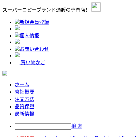
スーパーコピーブランド通販の専門店！
新規会員登録
個人情报
お問い合わせ
買い物かご
ホーム
會社概要
注文方法
品質保證
最新情报
檢 索