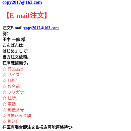
copy2017@163.com
【
E-mail
注文
】
注文E-mail:
copy2017@163.com
例：
田中
一修 様
こんばんは！
はじめまして！
当方注文依頼。
在庫確認願う。
☆ 商品品番：
☆ サイズ：
☆ 価格：
☆ お名前：
☆ フリガナ：
☆ 住所：
☆ 電話：
☆ 郵便番号：
☆お振込み金額：
☆ 振込日：
在庫有場合即注文＆振込可能連絡待つ。