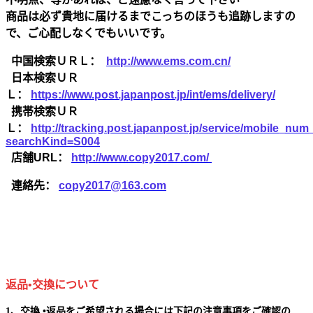
商品は必ず貴地に届けるまでこっちのほうも追跡しますの
で、ご心配しなくでもいいです。
中国検索ＵＲＬ：
http://www.ems.com.cn/
日本検索ＵＲ
Ｌ：
https://www.post.japanpost.jp/int/ems/delivery/
携帯検索ＵＲ
Ｌ：
http://tracking.post.japanpost.jp/service/mobile_nu
searchKind=S004
店舗URL：
http://www.copy2017.com/
連絡先：
copy2017@163.com
返品•交換について
1、交換 •返品をご希望される場合には下記の注意事項をご確認の