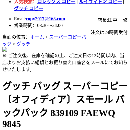
人気検索：
ロレックス コピー
|
ルイヴィトン コピー
|
グッチ コピー
Email:
copy2017@163.com
店長:田中 一修
営業時間：08:30～24:00
注文は24時間受付
当面の位置：
ホーム
>
スーパーコピーバ
ッグ
>
グッチ
※ ご注文後、在庫を確認の上、ご注文日の12時間以内、当
店よりお支払い総額とお振り替え口座名をメールにてお知ら
せいたします。
グッチ バッグ スーパーコピー
〔オフィディア〕スモール バ
ックパック 839109 FAEWQ
9845