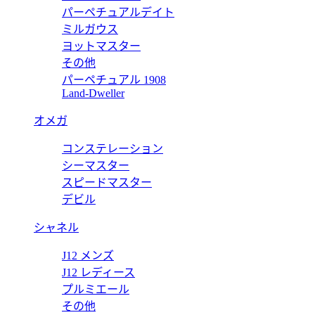
クロージャー付き ミディアム トートバッグ 806205 AZB0G 1
パーペチュアルデイト
ミルガウス
ヨットマスター
その他
パーペチュアル 1908
クロージャー付き ミディアム トートバッグ 806205 AZB0G 1
Land-Dweller
オメガ
コンステレーション
クロージャー付き ミディアム トートバッグ 806205 AZB0G 6
シーマスター
スピードマスター
デビル
シャネル
J12 メンズ
J12 レディース
プルミエール
その他