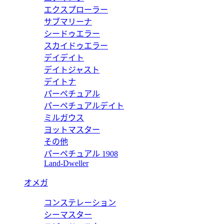
エクスプローラー
サブマリーナ
シードゥエラー
ップアラウンドウォレット 867318 AAGE0 2007
スカイドゥエラー
デイデイト
デイトジャスト
デイトナ
パーペチュアル
ップアラウンドウォレット 867318 AAGA7 1000
パーペチュアルデイト
ミルガウス
ヨットマスター
その他
パーペチュアル 1908
ウォレット ブラウン インテリア 768244 FACQC 9773
Land-Dweller
オメガ
コンステレーション
アラウンドウォレット ブラウン インテリア 856562 FACQC 9
シーマスター