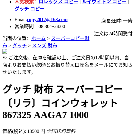
人気検索：
ロレックス コピー
|
ルイヴィトン コピー
|
グッチ コピー
Email:
copy2017@163.com
店長:田中 一修
営業時間：08:30～24:00
注文は24時間受付
当面の位置：
ホーム
>
スーパーコピー財
布
>
グッチ
>
メンズ 財布
※ ご注文後、在庫を確認の上、ご注文日の12時間以内、当
店よりお支払い総額とお振り替え口座名をメールにてお知ら
せいたします。
グッチ 財布 スーパーコピー
〔リラ〕コインウォレット
867325 AAGA7 1000
価格(税込): 13500 円
全国送料無料