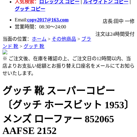
人気検索：
ロレックス コピー
|
ルイヴィトン コピー
|
グッチ コピー
Email:
copy2017@163.com
店長:田中 一修
営業時間：08:30～24:00
注文は24時間受付
当面の位置：
ホーム
>
その他商品
>
ブラ
ンド 靴
>
グッチ 靴
※ ご注文後、在庫を確認の上、ご注文日の12時間以内、当
店よりお支払い総額とお振り替え口座名をメールにてお知ら
せいたします。
グッチ 靴 スーパーコピー
〔グッチ ホースビット 1953〕
メンズ ローファー 852065
AAFSE 2152