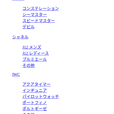
コンステレーション
スビット〕ウィメンズ アンクルブーツ 794334 AADP3 1000
シーマスター
スピードマスター
デビル
シャネル
J12 メンズ
J12 レディース
プルミエール
その他
IWC
アクアタイマー
インヂュニア
パイロットウォッチ
ポートフィノ
ポルトギーゼ