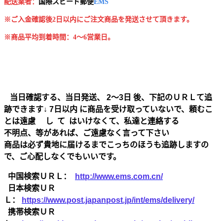
配送業者：
国
際スピード郵便
EMS
※ご入金確認後2日以内にご注文商品を発送させて頂きます。
※商品平均到着時間：4～6営業日。
当日確認する、当日発送、 2～3日 後、下記のＵＲＬて追
跡できます↓ 7日以内 に商品を受け取っていないで、頼むこ
とは遠慮 し て はいけなくて、私達と連絡する
不明点、等があれば、ご遠慮なく言って下さい
商品は必ず貴地に届けるまでこっちのほうも追跡しますの
で、ご心配しなくでもいいです。
中国検索ＵＲＬ：
http://www.ems.com.cn/
日本検索ＵＲ
Ｌ：
https://www.post.japanpost.jp/int/ems/delivery/
携帯検索ＵＲ