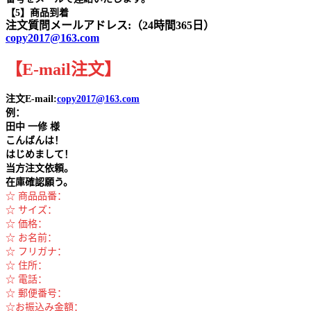
【5】商品到着
注文質問メールアドレス:（24時間365日）
copy2017@163.com
【
E-mail
注文
】
注文E-mail:
copy2017@163.com
例：
田中
一修 様
こんばんは！
はじめまして！
当方注文依頼。
在庫確認願う。
☆ 商品品番：
☆ サイズ：
☆ 価格：
☆ お名前：
☆ フリガナ：
☆ 住所：
☆ 電話：
☆ 郵便番号：
☆お振込み金額：