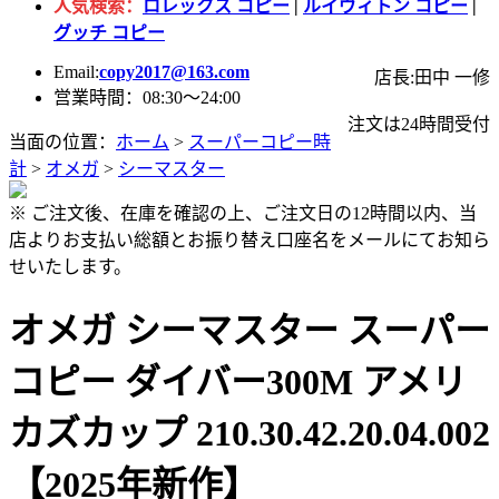
人気検索：
ロレックス コピー
|
ルイヴィトン コピー
|
グッチ コピー
Email:
copy2017@163.com
店長:田中 一修
営業時間：08:30～24:00
注文は24時間受付
当面の位置：
ホーム
>
スーパーコピー時
計
>
オメガ
>
シーマスター
※ ご注文後、在庫を確認の上、ご注文日の12時間以内、当
店よりお支払い総額とお振り替え口座名をメールにてお知ら
せいたします。
オメガ シーマスター スーパー
コピー ダイバー300M アメリ
カズカップ 210.30.42.20.04.002
【2025年新作】