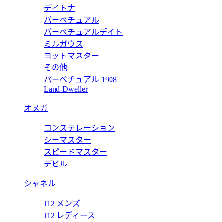
デイトナ
パーペチュアル
ットオーシャン 600M 215.32.46.51.99.001 【2025年
パーペチュアルデイト
ミルガウス
ヨットマスター
その他
パーペチュアル 1908
リンピック オフィシャルタイムキーパー 522.32.40.20.01.00
Land-Dweller
オメガ
コンステレーション
ラ 150M 220.13.38.20.02.001 【2025年新作】
シーマスター
スピードマスター
デビル
シャネル
J12 メンズ
J12 レディース