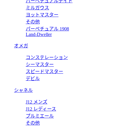
パーペチュアルデイト
ミルガウス
ヨットマスター
その他
パーペチュアル 1908
ージ コーアクシャル マスタークロノメーター 434.10.41.20.10
Land-Dweller
オメガ
コンステレーション
ジ コーアクシャル 50周年記念 エナメルダイアル 424.53.40.20
シーマスター
スピードマスター
デビル
シャネル
J12 メンズ
J12 レディース
プルミエール
その他