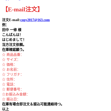
【
E-mail
注文
】
注文E-mail:
copy2017@163.com
例：
田中
一修 様
こんばんは！
はじめまして！
当方注文依頼。
在庫確認願う。
☆ 商品品番：
☆ サイズ：
☆ 価格：
☆ お名前：
☆ フリガナ：
☆ 住所：
☆ 電話：
☆ 郵便番号：
☆お振込み金額：
☆ 振込日：
在庫有場合即注文＆振込可能連絡待つ。
以上