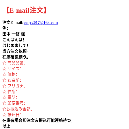
【
E-mail
注文
】
注文E-mail:
copy2017@163.com
例：
田中
一修 様
こんばんは！
はじめまして！
当方注文依頼。
在庫確認願う。
☆ 商品品番：
☆ サイズ：
☆ 価格：
☆ お名前：
☆ フリガナ：
☆ 住所：
☆ 電話：
☆ 郵便番号：
☆お振込み金額：
☆ 振込日：
在庫有場合即注文＆振込可能連絡待つ。
以上