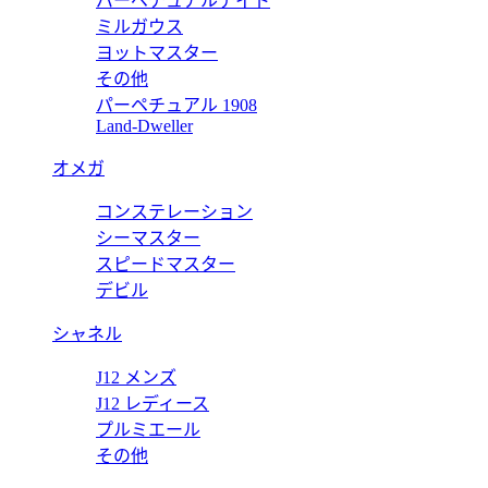
パーペチュアルデイト
ミルガウス
価格:
2
ヨットマスター
WBP11
その他
パーペチュアル 1908
ソーラーグラフ WBP1121.BB0003 【2025年新作】
タグホイ
Land-Dweller
価格:
2
オメガ
WBP23
コンステレーション
キャリバー5 WBP231L.BA0618 【2025年新作】
タグホイ
シーマスター
スピードマスター
価格:
2
デビル
シャネル
J12 メンズ
J12 レディース
プルミエール
その他