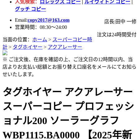
人気検索：
ロレックス コピー
|
ルイヴィトン コピー
|
グッチ コピー
Email:
copy2017@163.com
店長:田中 一修
営業時間：08:30～24:00
注文は24時間受付
当面の位置：
ホーム
>
スーパーコピー時
計
>
タグホイヤー
>
アクアレーサー
※ ご注文後、在庫を確認の上、ご注文日の12時間以内、当
店よりお支払い総額とお振り替え口座名をメールにてお知ら
せいたします。
タグホイヤー アクアレーサー
スーパーコピー プロフェッシ
ョナル200 ソーラーグラフ
WBP1115.BA0000 【2025年新