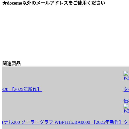
★docomo以外のメールアドレスをご使用ください
関連製品
WBD13
 【2025年新作】
タグホイ
価格:
2
WBP111
ソーラーグラフ WBP1115.BA0000 【2025年新作】
タグホイ