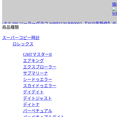
価格:
2
WBP11
ソーラーグラフ WBP1120.BB0002 【2025年新作】
タグホイ
商品種類
価格:
2
スーパーコピー時計
WBP51
ロレックス
MT WBP5115.BA0013 【2025年新作】
タグホイ
GMTマスターII
エアキング
価格:
2
エクスプローラー
WBP23
サブマリーナ
シードゥエラー
キャリバー5 WBP231K.BA0618 【2025年新作】
タグホイ
スカイドゥエラー
デイデイト
価格:
2
デイトジャスト
WBP20
デイトナ
パーペチュアル
キャリバー5 WBP208D.BF0631 【2025年新作】
タグホイ