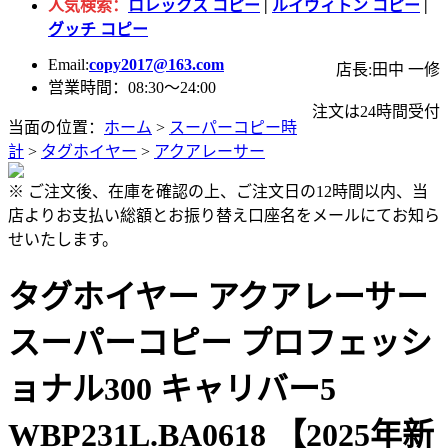
人気検索：
ロレックス コピー
|
ルイヴィトン コピー
|
グッチ コピー
Email:
copy2017@163.com
店長:田中 一修
営業時間：08:30～24:00
注文は24時間受付
当面の位置：
ホーム
>
スーパーコピー時
計
>
タグホイヤー
>
アクアレーサー
※ ご注文後、在庫を確認の上、ご注文日の12時間以内、当
店よりお支払い総額とお振り替え口座名をメールにてお知ら
せいたします。
タグホイヤー アクアレーサー
スーパーコピー プロフェッシ
ョナル300 キャリバー5
WBP231L.BA0618 【2025年新