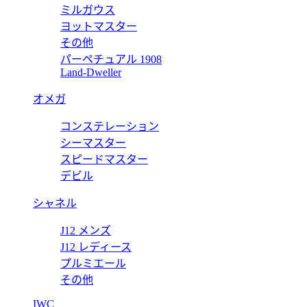
ミルガウス
ヨットマスター
その他
パーペチュアル 1908
ピー プロフェッショナル200 ソーラーグラフ WBP1121.BB0
Land-Dweller
オメガ
コンステレーション
ピー プロフェッショナル300 キャリバー5 WBP231L.BA061
シーマスター
スピードマスター
デビル
シャネル
J12 メンズ
J12 レディース
プルミエール
その他
IWC