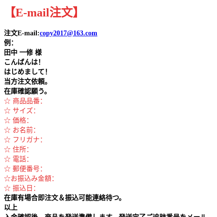
【
E-mail
注文
】
注文E-mail:
copy2017@163.com
例：
田中
一修 様
こんばんは！
はじめまして！
当方注文依頼。
在庫確認願う。
☆ 商品品番：
☆ サイズ：
☆ 価格：
☆ お名前：
☆ フリガナ：
☆ 住所：
☆ 電話：
☆ 郵便番号：
☆お振込み金額：
☆ 振込日：
在庫有場合即注文＆振込可能連絡待つ。
以上