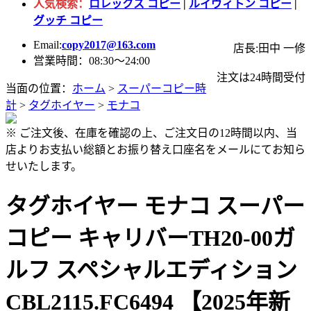
人気検索：
ロレックス コピー
|
ルイヴィトン コピー
|
グッチ コピー
Email:
copy2017@163.com
店長:田中 一修
営業時間：08:30～24:00
注文は24時間受付
当面の位置：
ホーム
>
スーパーコピー時
計
>
タグホイヤー
>
モナコ
※ ご注文後、在庫を確認の上、ご注文日の12時間以内、当
店よりお支払い総額とお振り替え口座名をメールにてお知ら
せいたします。
タグホイヤー モナコ スーパー
コピー キャリバーTH20-00ガ
ルフ スペシャルエディション
CBL2115.FC6494 【2025年新