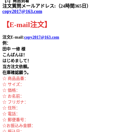
【5】商品到着
注文質問メールアドレス:（24時間365日）
copy2017@163.com
【
E-mail
注文
】
注文E-mail:
copy2017@163.com
例：
田中
一修 様
こんばんは！
はじめまして！
当方注文依頼。
在庫確認願う。
☆ 商品品番：
☆ サイズ：
☆ 価格：
☆ お名前：
☆ フリガナ：
☆ 住所：
☆ 電話：
☆ 郵便番号：
☆お振込み金額：
☆ 振込日：