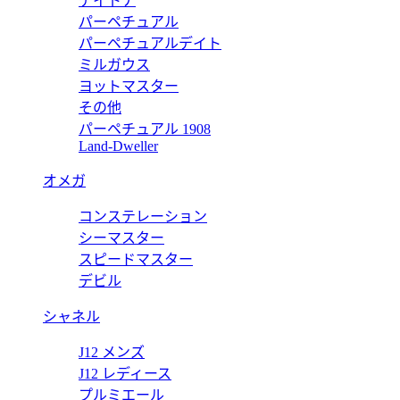
デイトナ
パーペチュアル
ノグラフ CBL2188.FT6261 【2024年新作】
パーペチュアルデイト
ミルガウス
ヨットマスター
その他
パーペチュアル 1908
リバーホイヤー02 CBL2184.FT6236 【2024年新作】
Land-Dweller
オメガ
コンステレーション
ノ キャリバー12 CAW211J.FC6476 【2023年新作】
シーマスター
スピードマスター
デビル
シャネル
J12 メンズ
J12 レディース
プルミエール