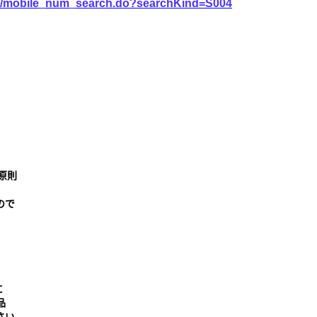
vice/mobile_num_search.do?searchKind=S004
原則
ので
に
品