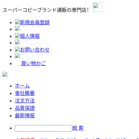
スーパーコピーブランド通販の専門店！
新規会員登録
個人情报
お問い合わせ
買い物かご
ホーム
會社概要
注文方法
品質保證
最新情报
檢 索