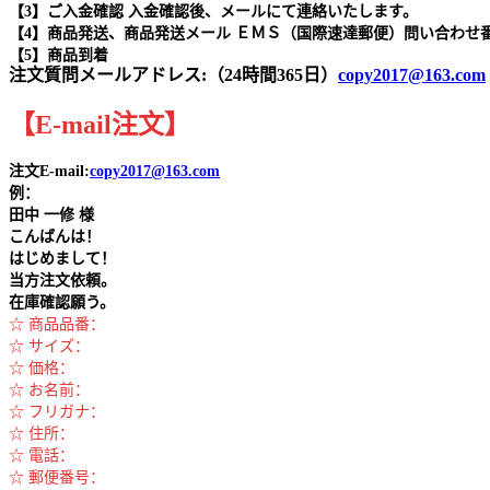
【3】ご入金確認 入金確認後、メールにて連絡いたします。
【4】商品発送、商品発送メール ＥＭＳ（国際速達郵便）問い合わせ
【5】商品到着
注文質問メールアドレス:（24時間365日）
copy2017@163.com
【
E-mail
注文
】
注文E-mail:
copy2017@163.com
例：
田中
一修 様
こんばんは！
はじめまして！
当方注文依頼。
在庫確認願う。
☆ 商品品番：
☆ サイズ：
☆ 価格：
☆ お名前：
☆ フリガナ：
☆ 住所：
☆ 電話：
☆ 郵便番号：