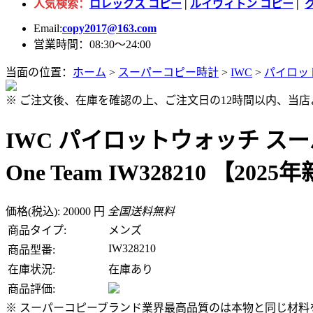
人気検索：
ロレックス コピー
|
ルイヴィトン コピー
|
Email:
copy2017@163.com
営業時間：08:30～24:00
当面の位置：
ホーム
>
スーパーコピー時計
>
IWC
>
パイロッ
※ ご注文後、在庫を確認の上、ご注文日の12時間以内、当
IWC パイロットウォッチ スーパーコ
One Team IW328210 【202
価格(税込): 20000 円
全国送料無料
商品タイプ:
メンズ
IW328210
商品型番:
在庫状況:
在庫あり
商品評価:
※ スーパーコピーブランド業界最高品質のは本物と同じ材料を