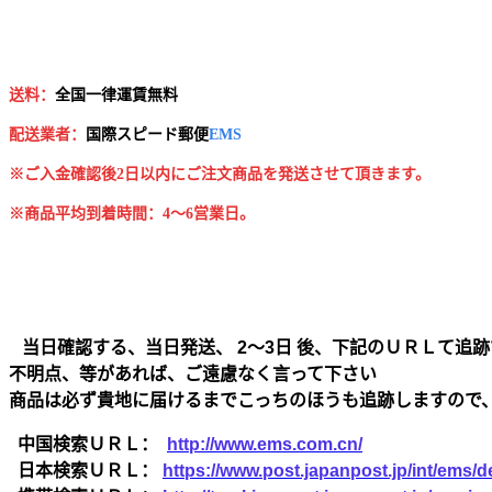
送料：
全国一律運賃無料
配送業者：
国
際スピード郵便
EMS
※ご入金確認後2日以内にご注文商品を発送させて頂きます。
※商品平均到着時間：4～6営業日。
当日確認する、当日発送、 2～3日 後、下記のＵＲＬて追跡
不明点、等があれば、ご遠慮なく言って下さい
商品は必ず貴地に届けるまでこっちのほうも追跡しますので
中国検索ＵＲＬ：
http://www.ems.com.cn/
日本検索ＵＲＬ：
https://www.post.japanpost.jp/int/ems/de