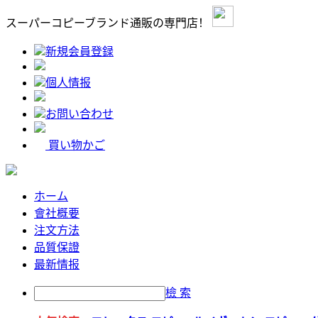
スーパーコピーブランド通販の専門店！
新規会員登録
個人情报
お問い合わせ
買い物かご
ホーム
會社概要
注文方法
品質保證
最新情报
檢 索