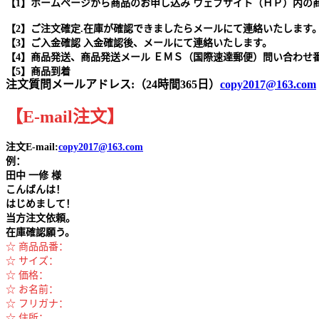
【1】ホームページから商品のお申し込み ウェブサイト（ＨＰ）内の
【2】ご注文確定.在庫が確認できましたらメールにて連絡いたします
【3】ご入金確認 入金確認後、メールにて連絡いたします。
【4】商品発送、商品発送メール ＥＭＳ（国際速達郵便）問い合わせ
【5】商品到着
注文質問メールアドレス:（24時間365日）
copy2017@163.com
【
E-mail
注文
】
注文E-mail:
copy2017@163.com
例：
田中
一修 様
こんばんは！
はじめまして！
当方注文依頼。
在庫確認願う。
☆ 商品品番：
☆ サイズ：
☆ 価格：
☆ お名前：
☆ フリガナ：
☆ 住所：