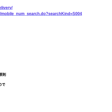
livery/
vice/mobile_num_search.do?searchKind=S004
原則
ので