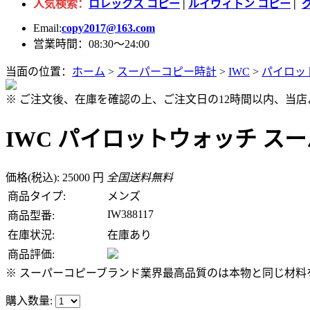
人気検索：
ロレックス コピー
|
ルイヴィトン コピー
|
Email:
copy2017@163.com
営業時間：08:30～24:00
当面の位置：
ホーム
>
スーパーコピー時計
>
IWC
>
パイロッ
※ ご注文後、在庫を確認の上、ご注文日の12時間以内、当
IWC パイロットウォッチ スーパー
価格(税込): 25000 円
全国送料無料
商品タイプ:
メンズ
IW388117
商品型番:
在庫状況:
在庫あり
商品評価:
※ スーパーコピーブランド業界最高品質のは本物と同じ材料を
購入数量: