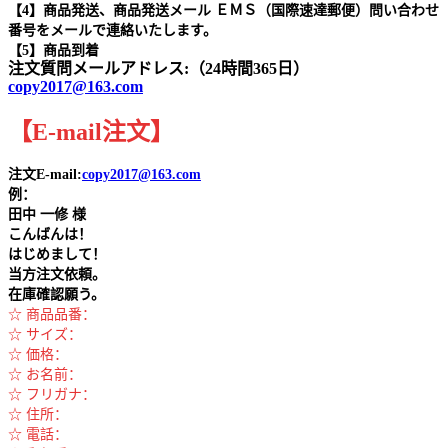
【4】商品発送、商品発送メール ＥＭＳ（国際速達郵便）問い合わせ
番号をメールで連絡いたします。
【5】商品到着
注文質問メールアドレス:（24時間365日）
copy2017@163.com
【
E-mail
注文
】
注文E-mail:
copy2017@163.com
例：
田中
一修 様
こんばんは！
はじめまして！
当方注文依頼。
在庫確認願う。
☆ 商品品番：
☆ サイズ：
☆ 価格：
☆ お名前：
☆ フリガナ：
☆ 住所：
☆ 電話：