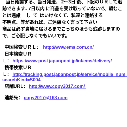
当日確認する、当日発送、 2～3日 後、下記のＵＲＬて追
跡できます↓ 7日以内 に商品を受け取っていないで、頼むこ
とは遠慮 し て はいけなくて、私達と連絡する
不明点、等があれば、ご遠慮なく言って下さい
商品は必ず貴地に届けるまでこっちのほうも追跡しますの
で、ご心配しなくでもいいです。
中国検索ＵＲＬ：
http://www.ems.com.cn/
日本検索ＵＲ
Ｌ：
https://www.post.japanpost.jp/int/ems/delivery/
携帯検索ＵＲ
Ｌ：
http://tracking.post.japanpost.jp/service/mobile_nu
searchKind=S004
店舗URL：
http://www.copy2017.com/
連絡先：
copy2017@163.com