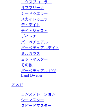
エクスプローラー
M8173
サブマリーナ
シードゥエラー
81734 ポルトフォイユ ミュルティプル
ルイヴ
スカイドゥエラー
デイデイト
価格:
1
デイトジャスト
M8208
デイトナ
パーペチュアル
82081 ジッピー オーガナイザー NM
ルイヴ
パーペチュアルデイト
ミルガウス
価格:
1
ヨットマスター
M8138
その他
パーペチュアル 1908
81382 オーガナイザー ドゥ ポッシュ
ルイヴ
Land-Dweller
価格:
1
オメガ
M8138
コンステレーション
81383 ポルトフォイユ ミュルティプル
ルイヴ
シーマスター
スピードマスター