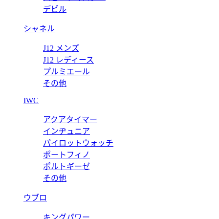
価格:
1
デビル
シャネル
J12 メンズ
J12 レディース
プルミエール
その他
IWC
アクアタイマー
インヂュニア
パイロットウォッチ
ポートフィノ
ポルトギーゼ
その他
ウブロ
キングパワー