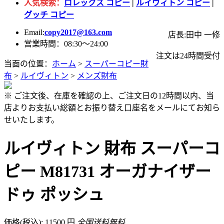
人気検索：
ロレックス コピー
|
ルイヴィトン コピー
|
グッチ コピー
Email:
copy2017@163.com
店長:田中 一修
営業時間：08:30～24:00
注文は24時間受付
当面の位置：
ホーム
>
スーパーコピー財
布
>
ルイヴィトン
>
メンズ財布
※ ご注文後、在庫を確認の上、ご注文日の12時間以内、当
店よりお支払い総額とお振り替え口座名をメールにてお知ら
せいたします。
ルイヴィトン 財布 スーパーコ
ピー M81731 オーガナイザー
ドゥ ポッシュ
価格(税込): 11500 円
全国送料無料