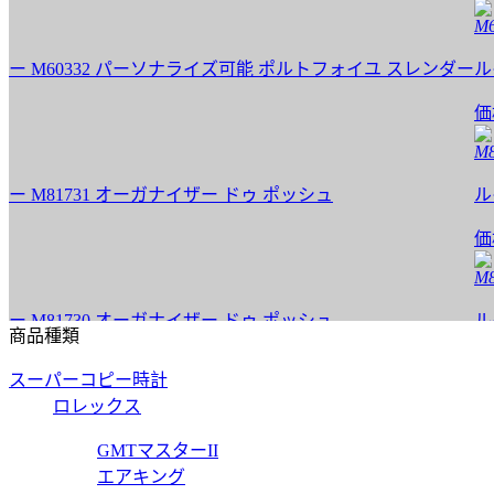
M6033
M60332 パーソナライズ可能 ポルトフォイユ スレンダー
ルイヴ
価格:
1
M8173
81731 オーガナイザー ドゥ ポッシュ
ルイヴ
価格:
1
M8173
81730 オーガナイザー ドゥ ポッシュ
ルイヴ
商品種類
価格:
1
スーパーコピー時計
M8182
ロレックス
81822 ポルトフォイユ ミュルティプル
ルイヴ
GMTマスターII
エアキング
価格:
1