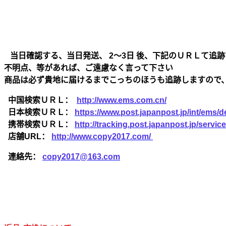
当日確認する、当日発送、 2～3日 後、下記のＵＲＬて追跡
不明点、等があれば、ご遠慮なく言って下さい
商品は必ず貴地に届けるまでこっちのほうも追跡しますので
中国検索ＵＲＬ：
http://www.ems.com.cn/
日本検索ＵＲＬ：
https://www.post.japanpost.jp/int/ems/de
携帯検索ＵＲＬ：
http://tracking.post.japanpost.jp/ser
店舗URL：
http://www.copy2017.com/
連絡先：
copy2017@163.com