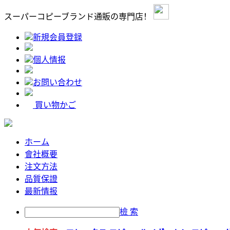
スーパーコピーブランド通販の専門店！
新規会員登録
個人情报
お問い合わせ
買い物かご
ホーム
會社概要
注文方法
品質保證
最新情报
檢 索