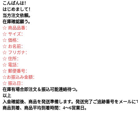
こんばんは！
はじめまして！
当方注文依頼。
在庫確認願う。
☆ 商品品番：
☆ サイズ：
☆ 価格：
☆ お名前：
☆ フリガナ：
☆ 住所：
☆ 電話：
☆ 郵便番号：
☆お振込み金額：
☆ 振込日：
在庫有場合即注文＆振込可能連絡待つ。
以上
入金確認後、商品を発送準備します。発送完了ご追跡番号をメールに
商品到着、商品平均到着時間：4～6営業日。