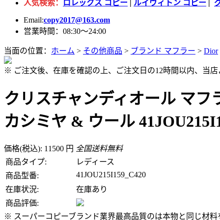
人気検索：
ロレックス コピー
|
ルイヴィトン コピー
|
Email:
copy2017@163.com
営業時間：08:30～24:00
当面の位置：
ホーム
>
その他商品
>
ブランド マフラー
>
Dior
※ ご注文後、在庫を確認の上、ご注文日の12時間以内、当
クリスチャンディオール マフラ
カシミヤ & ウール 41JOU215I1
価格(税込): 11500 円
全国送料無料
商品タイプ:
レディース
41JOU215I159_C420
商品型番:
在庫状況:
在庫あり
商品評価:
※ スーパーコピーブランド業界最高品質のは本物と同じ材料を