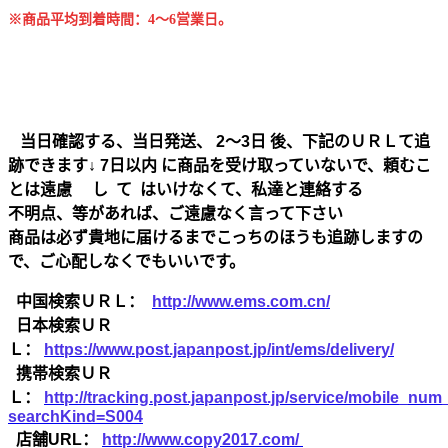
※商品平均到着時間：4～6営業日。
当日確認する、当日発送、 2～3日 後、下記のＵＲＬて追
跡できます↓ 7日以内 に商品を受け取っていないで、頼むこ
とは遠慮 し て はいけなくて、私達と連絡する
不明点、等があれば、ご遠慮なく言って下さい
商品は必ず貴地に届けるまでこっちのほうも追跡しますの
で、ご心配しなくでもいいです。
中国検索ＵＲＬ：
http://www.ems.com.cn/
日本検索ＵＲ
Ｌ：
https://www.post.japanpost.jp/int/ems/delivery/
携帯検索ＵＲ
Ｌ：
http://tracking.post.japanpost.jp/service/mobile_nu
searchKind=S004
店舗URL：
http://www.copy2017.com/