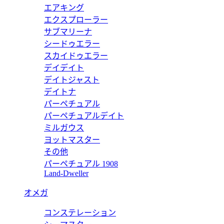
エアキング
エクスプローラー
サブマリーナ
シードゥエラー
ーコピー スカーフ トワル ドゥ ジュイ ソヴァージュ カシミヤ & ウ
スカイドゥエラー
デイデイト
デイトジャスト
デイトナ
パーペチュアル
ーコピー スカーフ トワル ドゥ ジュイ ソヴァージュ カシミヤ & ウ
パーペチュアルデイト
ミルガウス
ヨットマスター
その他
パーペチュアル 1908
ピー 30 Montaigne スカーフ カシミヤ 35MON201I001_
Land-Dweller
オメガ
コンステレーション
ーコピー スカーフ ディオール オブリーク カシミヤ & ウール 41D