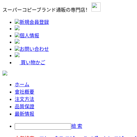
スーパーコピーブランド通販の専門店！
新規会員登録
個人情报
お問い合わせ
買い物かご
ホーム
會社概要
注文方法
品質保證
最新情报
檢 索