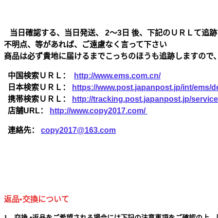
当日確認する、当日発送、 2～3日 後、下記のＵＲＬて追跡
不明点、等があれば、ご遠慮なく言って下さい
商品は必ず貴地に届けるまでこっちのほうも追跡しますので
中国検索ＵＲＬ：
http://www.ems.com.cn/
日本検索ＵＲＬ：
https://www.post.japanpost.jp/int/ems/de
携帯検索ＵＲＬ：
http://tracking.post.japanpost.jp/ser
店舗URL：
http://www.copy2017.com/
連絡先：
copy2017@163.com
返品•交換について
1、交換 •返品をご希望される場合には下記の注意事項をご確認の上、