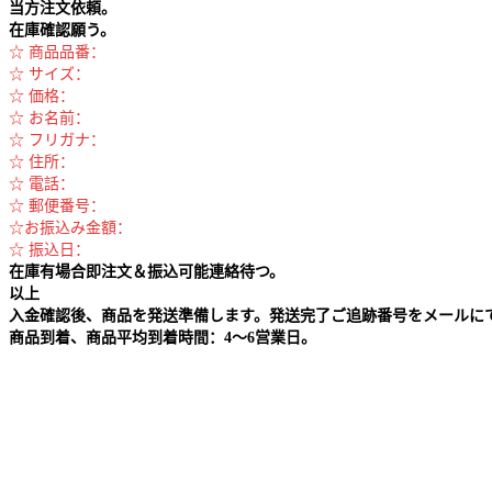
当方注文依頼。
在庫確認願う。
☆ 商品品番：
☆ サイズ：
☆ 価格：
☆ お名前：
☆ フリガナ：
☆ 住所：
☆ 電話：
☆ 郵便番号：
☆お振込み金額：
☆ 振込日：
在庫有場合即注文＆振込可能連絡待つ。
以上
入金確認後、商品を発送準備します。発送完了ご追跡番号をメールに
商品到着、商品平均到着時間：4～6営業日。