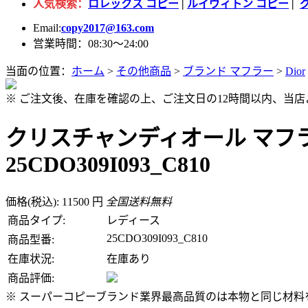
人気検索：
ロレックス コピー
|
ルイヴィトン コピー
|
Email:
copy2017@163.com
営業時間：08:30～24:00
当面の位置：
ホーム
>
その他商品
>
ブランド マフラー
>
Dior
※ ご注文後、在庫を確認の上、ご注文日の12時間以内、当
クリスチャンディオール マフラ
25CDO309I093_C810
価格(税込): 11500 円
全国送料無料
商品タイプ:
レディース
25CDO309I093_C810
商品型番:
在庫状況:
在庫あり
商品評価:
※ スーパーコピーブランド業界最高品質のは本物と同じ材料を