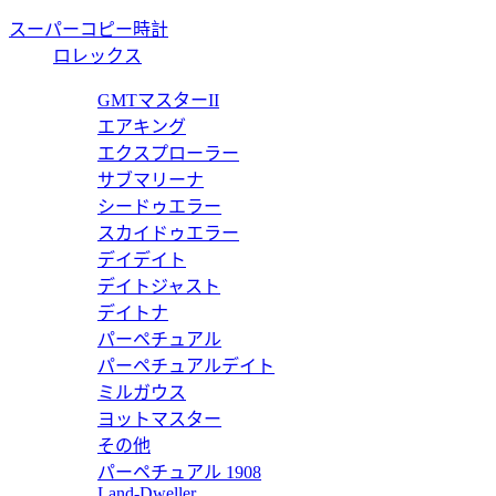
スーパーコピー時計
ロレックス
パーコピー MissDior サングラス レクタンギュラー MISSS1F
GMTマスターII
エアキング
エクスプローラー
サブマリーナ
シードゥエラー
ーコピー DioRésille サングラス バタフライ DRSLB1FXR
スカイドゥエラー
デイデイト
デイトジャスト
デイトナ
パーペチュアル
ーコピー DiorSignature サングラス スクエア SGTS10FXR
パーペチュアルデイト
ミルガウス
ヨットマスター
その他
パーペチュアル 1908
パーコピー CDior サングラス バタフライ CDIRB4FSR_10
Land-Dweller