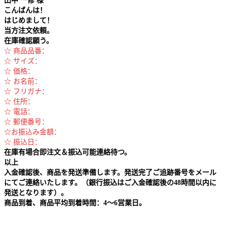
田中
一修 様
こんばんは！
はじめまして！
当方注文依頼。
在庫確認願う。
☆ 商品品番：
☆ サイズ：
☆ 価格：
☆ お名前：
☆ フリガナ：
☆ 住所：
☆ 電話：
☆ 郵便番号：
☆お振込み金額：
☆ 振込日：
在庫有場合即注文＆振込可能連絡待つ。
以上
入金確認後、商品を発送準備します。発送完了ご追跡番号をメール
にてご連絡いたします。（銀行振込はご入金確認後の48時間以内に
発送となります）。
商品到着、商品平均到着時間：4～6営業日。