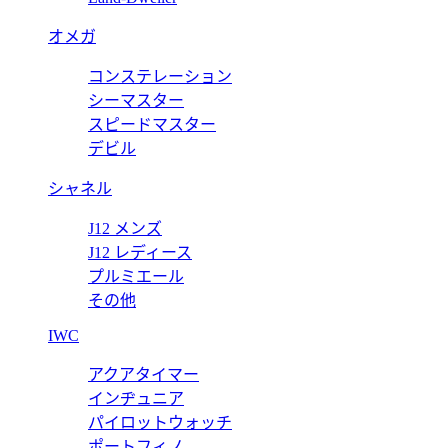
オメガ
コンステレーション
パーコピー CDior サングラス スクエア CDIRS1FXR_10A
シーマスター
スピードマスター
デビル
シャネル
J12 メンズ
J12 レディース
プルミエール
その他
IWC
アクアタイマー
インヂュニア
パイロットウォッチ
ポートフィノ