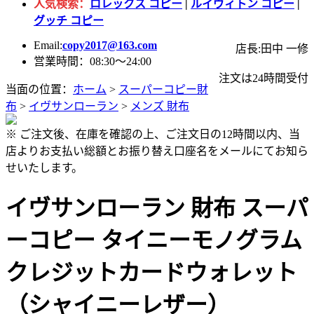
人気検索：
ロレックス コピー
|
ルイヴィトン コピー
|
グッチ コピー
Email:
copy2017@163.com
店長:田中 一修
営業時間：08:30～24:00
注文は24時間受付
当面の位置：
ホーム
>
スーパーコピー財
布
>
イヴサンローラン
>
メンズ 財布
※ ご注文後、在庫を確認の上、ご注文日の12時間以内、当
店よりお支払い総額とお振り替え口座名をメールにてお知ら
せいたします。
イヴサンローラン 財布 スーパ
ーコピー タイニーモノグラム
クレジットカードウォレット
（シャイニーレザー）