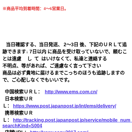
※商品平均到着時間：4～6営業日。
当日確認する、当日発送、 2～3日 後、下記のＵＲＬて追
跡できます↓ 7日以内 に商品を受け取っていないで、頼むこ
とは遠慮 し て はいけなくて、私達と連絡する
不明点、等があれば、ご遠慮なく言って下さい
商品は必ず貴地に届けるまでこっちのほうも追跡しますの
で、ご心配しなくでもいいです。
中国検索ＵＲＬ：
http://www.ems.com.cn/
日本検索ＵＲ
Ｌ：
https://www.post.japanpost.jp/int/ems/delivery/
携帯検索ＵＲ
Ｌ：
http://tracking.post.japanpost.jp/service/mobile_nu
searchKind=S004