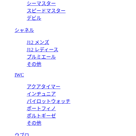
 タイニー カサンドラ イースト／ウエスト ウォレット（グレインレザ
シーマスター
スピードマスター
デビル
シャネル
J12 メンズ
J12 レディース
プルミエール
その他
IWC
アクアタイマー
インヂュニア
パイロットウォッチ
ポートフィノ
ポルトギーゼ
その他
ウブロ