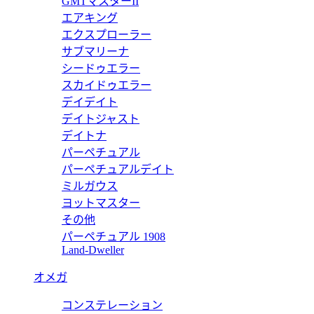
GMTマスターII
エアキング
エクスプローラー
サブマリーナ
シードゥエラー
 タイニーカサンドラビルクリップウォレット（シャイニーレザー） 8
スカイドゥエラー
デイデイト
デイトジャスト
デイトナ
パーペチュアル
ビルクリップウォレット “タイニーカサンドラ”（マットレザー） 86
パーペチュアルデイト
ミルガウス
ヨットマスター
その他
パーペチュアル 1908
タイニー カサンドラ イースト/ウエスト ウォレット（グレインレザー
Land-Dweller
オメガ
コンステレーション