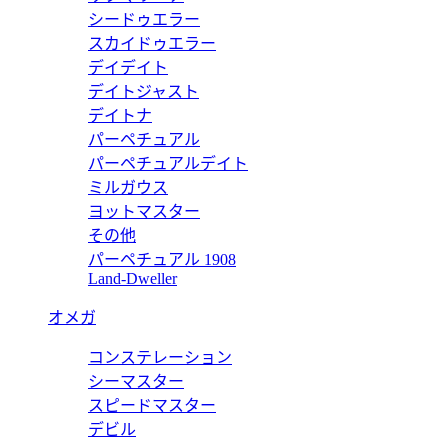
シードゥエラー
付き リバーシブル スリム ベルト 855903 AAFYK 9046
グ
スカイドゥエラー
デイデイト
価
デイトジャスト
85
デイトナ
パーペチュアル
付き リバーシブル スリム ベルト 855903 AAFYL 7643
グ
パーペチュアルデイト
ミルガウス
価
ヨットマスター
40
その他
パーペチュアル 1908
ムベルト 409417 AAD5L 1000
グ
Land-Dweller
価
オメガ
65
コンステレーション
ント〕リバーシブル スリムベルト 659418 0YATC 5793
グ
シーマスター
スピードマスター
価
デビル