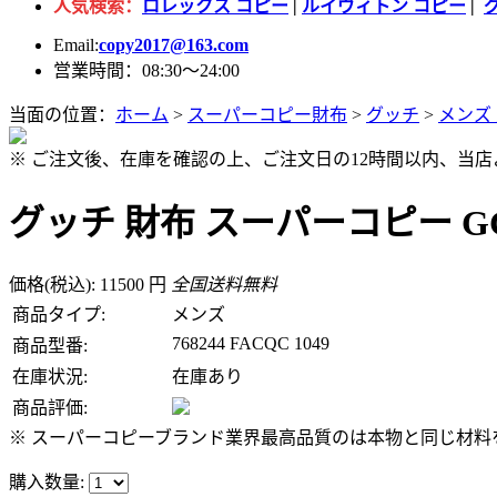
人気検索：
ロレックス コピー
|
ルイヴィトン コピー
|
Email:
copy2017@163.com
営業時間：08:30～24:00
当面の位置：
ホーム
>
スーパーコピー財布
>
グッチ
>
メンズ
※ ご注文後、在庫を確認の上、ご注文日の12時間以内、当
グッチ 財布 スーパーコピー GG 
価格(税込): 11500 円
全国送料無料
商品タイプ:
メンズ
768244 FACQC 1049
商品型番:
在庫状況:
在庫あり
商品評価:
※ スーパーコピーブランド業界最高品質のは本物と同じ材料を
購入数量: