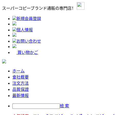
スーパーコピーブランド通販の専門店！
新規会員登録
個人情报
お問い合わせ
買い物かご
ホーム
會社概要
注文方法
品質保證
最新情报
檢 索