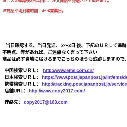
※ご入金確認後2日以内にご注文商品を発送させて頂きます。
※商品平均到着時間：4～6営業日。
当日確認する、当日発送、 2～3日 後、下記のＵＲＬて追跡
不明点、等があれば、ご遠慮なく言って下さい
商品は必ず貴地に届けるまでこっちのほうも追跡しますので
中国検索ＵＲＬ：
http://www.ems.com.cn/
日本検索ＵＲＬ：
https://www.post.japanpost.jp/int/ems/de
携帯検索ＵＲＬ：
http://tracking.post.japanpost.jp/ser
店舗URL：
http://www.copy2017.com/
連絡先：
copy2017@163.com