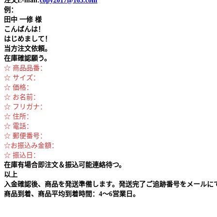
注文E-mail:
copy2017@163.com
例：
田中
一修 様
こんばんは！
はじめまして！
当方注文依頼。
在庫確認願う。
☆ 商品品番：
☆ サイズ：
☆ 価格：
☆ お名前：
☆ フリガナ：
☆ 住所：
☆ 電話：
☆ 郵便番号：
☆お振込み金額：
☆ 振込日：
在庫有場合即注文＆振込可能連絡待つ。
以上
入金確認後、商品を発送準備します。発送完了ご追跡番号をメールに
商品到着、商品平均到着時間：4～6営業日。