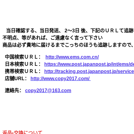
当日確認する、当日発送、 2～3日 後、下記のＵＲＬて追跡
不明点、等があれば、ご遠慮なく言って下さい
商品は必ず貴地に届けるまでこっちのほうも追跡しますので
中国検索ＵＲＬ：
http://www.ems.com.cn/
日本検索ＵＲＬ：
https://www.post.japanpost.jp/int/ems/de
携帯検索ＵＲＬ：
http://tracking.post.japanpost.jp/ser
店舗URL：
http://www.copy2017.com/
連絡先：
copy2017@163.com
返品•交換について