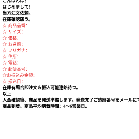
こんばんは！
はじめまして！
当方注文依頼。
在庫確認願う。
☆ 商品品番：
☆ サイズ：
☆ 価格：
☆ お名前：
☆ フリガナ：
☆ 住所：
☆ 電話：
☆ 郵便番号：
☆お振込み金額：
☆ 振込日：
在庫有場合即注文＆振込可能連絡待つ。
以上
入金確認後、商品を発送準備します。発送完了ご追跡番号をメールに
商品到着、商品平均到着時間：4～6営業日。