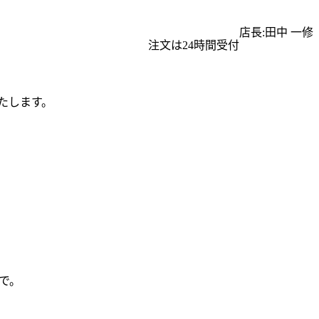
店長:田中 一修
注文は24時間受付
たします。
で。