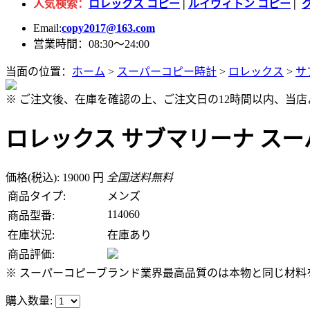
人気検索：
ロレックス コピー
|
ルイヴィトン コピー
|
Email:
copy2017@163.com
営業時間：08:30～24:00
当面の位置：
ホーム
>
スーパーコピー時計
>
ロレックス
>
サ
※ ご注文後、在庫を確認の上、ご注文日の12時間以内、当
ロレックス サブマリーナ スーパー
価格(税込): 19000 円
全国送料無料
商品タイプ:
メンズ
114060
商品型番:
在庫状況:
在庫あり
商品評価:
※ スーパーコピーブランド業界最高品質のは本物と同じ材料を
購入数量: