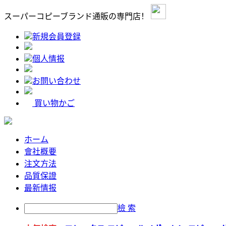
スーパーコピーブランド通販の専門店！
新規会員登録
個人情报
お問い合わせ
買い物かご
ホーム
會社概要
注文方法
品質保證
最新情报
檢 索