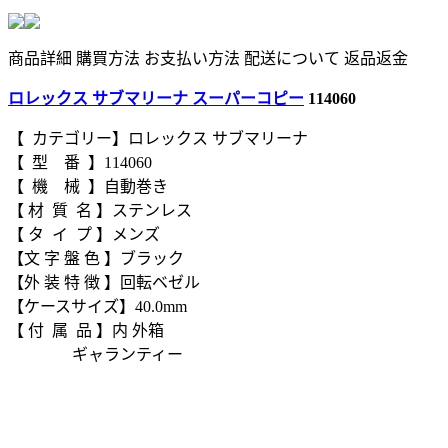
商品詳細
購買方法
お支払い方法
配送について
返品返金
ロレックス サブマリーナ スーパーコピー
114060
【 カテゴリー】ロレックス サブマリーナ
【 型 番 】114060
【 機 械 】自動巻き
【 材 質 名 】ステンレス
【 タ イ プ 】メンズ
【文 字 盤 色 】ブラック
【外 装 特 徴 】回転ベゼル
【ケースサイズ】40.0mm
【 付 属 品 】内 外箱
ギャランティー